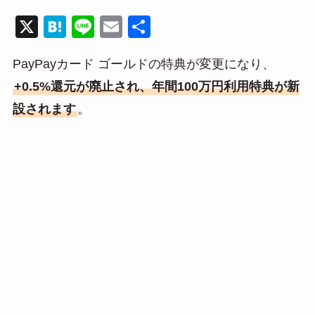
X
H
Li
E
共
at
n
m
有
PayPayカード ゴールドの特典が変更になり、
e
e
ail
+0.5%還元が廃止され、年間100万円利用特典が新
n
設されます
。
a