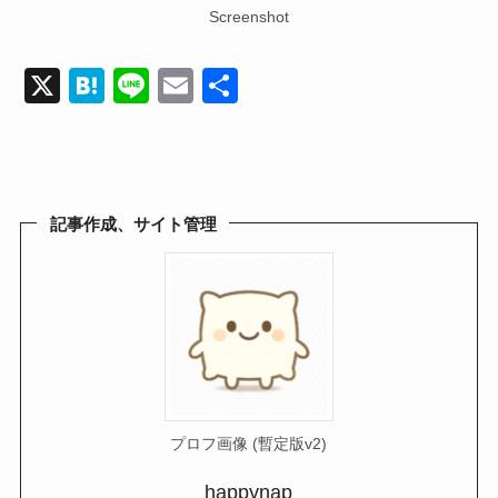
Screenshot
X
H
Li
E
共
at
n
m
有
e
e
ail
n
a
記事作成、サイト管理
プロフ画像 (暫定版v2)
happynap