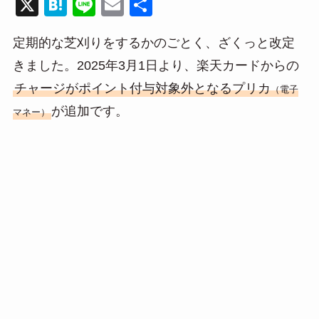
X
H
Li
E
共
at
n
m
有
定期的な芝刈りをするかのごとく、ざくっと改定
e
e
ail
きました。2025年3月1日より、楽天カードからの
n
チャージがポイント付与対象外となるプリカ
a
（電子
が追加です。
マネー）