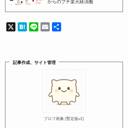
からのプチ楽天経済圏
X
H
Li
E
共
at
n
m
有
e
e
ail
n
a
記事作成、サイト管理
プロフ画像 (暫定版v2)