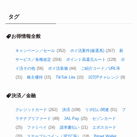
タグ
お得情報全般
キャンペーン／セール
(352)
ポイ活案件(厳選系)
(267)
新
サービス／各種改定
(204)
ポイント高還元ルート
(128)
ポ
イ活その他
(56)
ポイ活装備
(44)
ご紹介コード／URL等
(31)
株主優待
(15)
TikTok Lite
(10)
10万Pチャレンジ
(9)
決済／金融
クレジットカード
(262)
決済
(109)
リボ払い関連
(51)
プ
ラチナプリファード
(49)
JAL Pay
(25)
セゾンカード
(25)
ファミペイ
(24)
請求書払い
(21)
エポスカード
(20)
ステーブルコイン（JPYC等）
(18)
Bitget Wallet