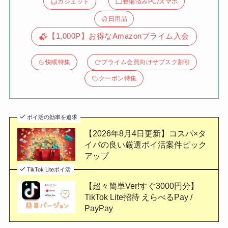
ガジェット
整備済みPC/スマホ
日用品
【1,000P】お得なAmazonプライム入会
快眠特集
プライム会員向けサブスク割引
クーポン特集
ポイ活の効率を追求
【2026年8月4日更新】コスパ×タ
イパの良い厳選ポイ活案件ピック
アップ
TikTok Liteポイ活
【超々簡単Ver!すぐ3000円分】
TikTok Lite招待 えらべるPay /
PayPay