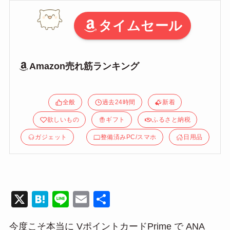
タイムセール
Amazon売れ筋ランキング
全般
過去24時間
新着
欲しいもの
ギフト
ふるさと納税
ガジェット
整備済みPC/スマホ
日用品
X
H
Li
E
共
at
n
m
有
今度こそ本当に VポイントカードPrime で ANA