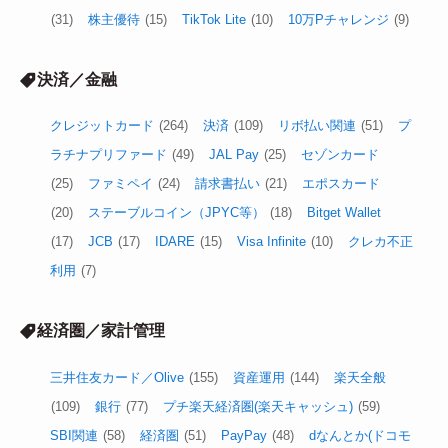
(31)
株主優待
(15)
TikTok Lite
(10)
10万Pチャレンジ
(9)
決済／金融
クレジットカード
(264)
決済
(109)
リボ払い関連
(51)
プ
ラチナプリファード
(49)
JAL Pay
(25)
セゾンカード
(25)
ファミペイ
(24)
請求書払い
(21)
エポスカード
(20)
ステーブルコイン（JPYC等）
(18)
Bitget Wallet
(17)
JCB
(17)
IDARE
(15)
Visa Infinite
(10)
クレカ不正
利用
(7)
経済圏／家計管理
三井住友カード／Olive
(155)
資産運用
(144)
楽天全般
(109)
銀行
(77)
プチ楽天経済圏(楽天キャッシュ)
(59)
SBI関連
(58)
経済圏
(51)
PayPay
(48)
dなんとか(ドコモ