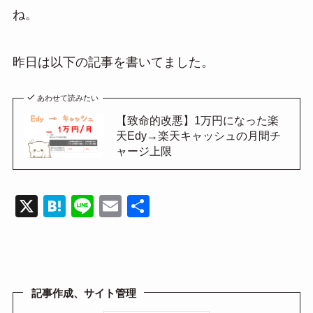
ね。
昨日は以下の記事を書いてました。
あわせて読みたい
【致命的改悪】1万円になった楽
天Edy→楽天キャッシュの月間チ
ャージ上限
X
H
Li
E
共
at
n
m
有
e
e
ail
n
a
記事作成、サイト管理