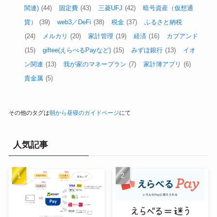
関連)
(44)
固定費
(43)
三菱UFJ
(42)
暗号資産（仮想通
貨）
(39)
web3／DeFi
(38)
税金
(37)
ふるさと納税
(24)
メルカリ
(20)
家計管理
(19)
経済
(16)
カブアンド
(15)
giftee(えらべるPayなど)
(15)
みずほ銀行
(13)
イオ
ン関連
(13)
我が家のマネープラン
(7)
家計簿アプリ
(6)
貴金属
(5)
その他のタグは
朝から昼寝のガイドページ
にて
人気記事