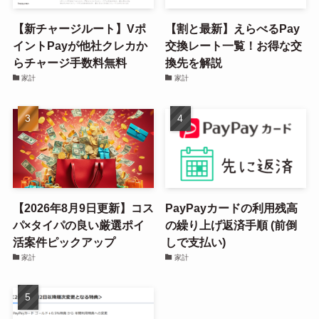
【新チャージルート】Vポ
【割と最新】えらべるPay
イントPayが他社クレカか
交換レート一覧！お得な交
らチャージ手数料無料
換先を解説
家計
家計
【2026年8月9日更新】コス
PayPayカードの利用残高
パ×タイパの良い厳選ポイ
の繰り上げ返済手順 (前倒
活案件ピックアップ
しで支払い)
家計
家計