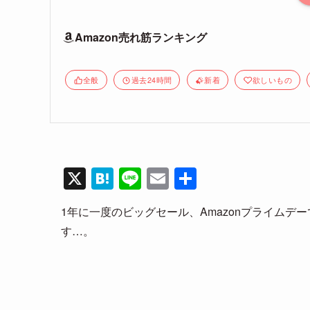
Amazon売れ筋ランキング
全般
過去24時間
新着
欲しいもの
X
H
Li
E
共
at
n
m
有
1年に一度のビッグセール、Amazonプライム
e
e
ail
す…。
n
a