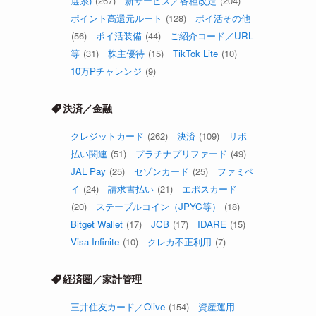
選系)
(267)
新サービス／各種改定
(204)
ポイント高還元ルート
(128)
ポイ活その他
(56)
ポイ活装備
(44)
ご紹介コード／URL
等
(31)
株主優待
(15)
TikTok Lite
(10)
10万Pチャレンジ
(9)
決済／金融
クレジットカード
(262)
決済
(109)
リボ
払い関連
(51)
プラチナプリファード
(49)
JAL Pay
(25)
セゾンカード
(25)
ファミペ
イ
(24)
請求書払い
(21)
エポスカード
(20)
ステーブルコイン（JPYC等）
(18)
Bitget Wallet
(17)
JCB
(17)
IDARE
(15)
Visa Infinite
(10)
クレカ不正利用
(7)
経済圏／家計管理
三井住友カード／Olive
(154)
資産運用