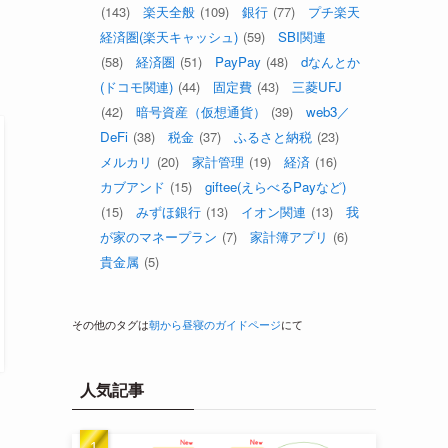
(143)
楽天全般
(109)
銀行
(77)
プチ楽天
経済圏(楽天キャッシュ)
(59)
SBI関連
(58)
経済圏
(51)
PayPay
(48)
dなんとか
(ドコモ関連)
(44)
固定費
(43)
三菱UFJ
(42)
暗号資産（仮想通貨）
(39)
web3／
DeFi
(38)
税金
(37)
ふるさと納税
(23)
メルカリ
(20)
家計管理
(19)
経済
(16)
カブアンド
(15)
giftee(えらべるPayなど)
(15)
みずほ銀行
(13)
イオン関連
(13)
我
が家のマネープラン
(7)
家計簿アプリ
(6)
貴金属
(5)
その他のタグは
朝から昼寝のガイドページ
にて
人気記事