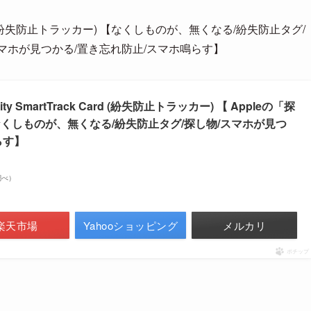
rack Card (紛失防止トラッカー) 【なくしものが、無くなる/紛失防止タグ/
 / スマホが見つかる/置き忘れ防止/スマホ鳴らす】
urity SmartTrack Card (紛失防止トラッカー) 【 Appleの「探
 / なくしものが、無くなる/紛失防止タグ/探し物/スマホが見つ
らす】
n調べ）
楽天市場
Yahooショッピング
メルカリ
ポチップ