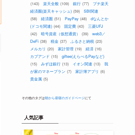
(143)
楽天全般
(109)
銀行
(77)
プチ楽天
経済圏(楽天キャッシュ)
(59)
SBI関連
(58)
経済圏
(51)
PayPay
(48)
dなんとか
(ドコモ関連)
(44)
固定費
(43)
三菱UFJ
(42)
暗号資産（仮想通貨）
(39)
web3／
DeFi
(38)
税金
(37)
ふるさと納税
(23)
メルカリ
(20)
家計管理
(19)
経済
(16)
カブアンド
(15)
giftee(えらべるPayなど)
(15)
みずほ銀行
(13)
イオン関連
(13)
我
が家のマネープラン
(7)
家計簿アプリ
(6)
貴金属
(5)
その他のタグは
朝から昼寝のガイドページ
にて
人気記事