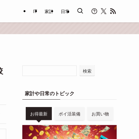
IT
家計
日常
較
検索
家計や日常のトピック
お得最新
ポイ活装備
お買い物