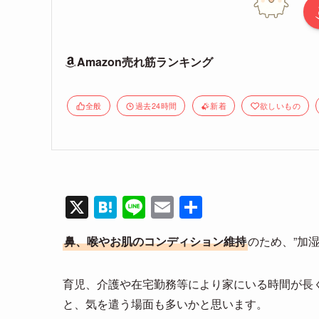
Amazon売れ筋ランキング
全般
過去24時間
新着
欲しいもの
X
H
Li
E
共
at
n
m
有
鼻、喉やお肌のコンディション維持
のため、”加
e
e
ail
n
育児、介護や在宅勤務等により家にいる時間が長
a
と、気を遣う場面も多いかと思います。