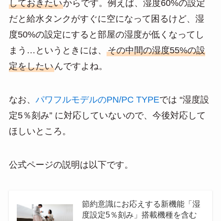
しておきたい
からです。例えば、湿度60%の設定
だと給水タンクがすぐに空になって困るけど、湿
度50%の設定にすると部屋の湿度が低くなってし
まう…というときには、
その中間の湿度55%の設
定をしたい
んですよね。
なお、
パワフルモデルのPN/PC TYPE
では “湿度設
定5％刻み” に対応していないので、今後対応して
ほしいところ。
公式ページの説明は以下です。
節約意識にお応えする新機能「湿
度設定5％刻み」搭載機種を含む