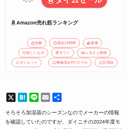
タイムセール
Amazon売れ筋ランキング
全般
過去24時間
新着
欲しいもの
ギフト
ふるさと納税
ガジェット
整備済みPC/スマホ
日用品
X
H
Li
E
共
at
n
m
有
そろそろ加湿器のシーズンなのでメーカーの情報
e
e
ail
を確認していたのですが、ダイニチの2024年度モ
n