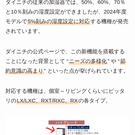
ダイニチの従来の加湿器では、50%、60%、70％
と10％刻みの湿度設定ができましたが、2024年度
モデルで
5%刻みの湿度設定に対応
する機種が発売
されています。
ダイニチの公式ページで、この新機能を搭載する
ことになった背景として “
ニーズの多様化
” や “
節
約意識の高まり
” といった点が挙げられています。
対応する機種は、個室～リビングくらいにピッタ
リの
LX/LXC、RXT/RXC、RX
の各タイプ。