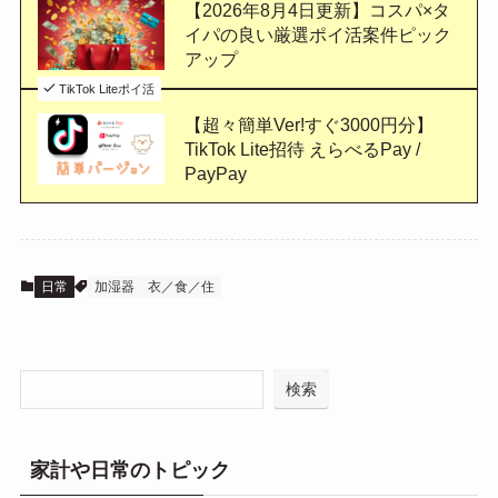
【2026年8月4日更新】コスパ×タ
イパの良い厳選ポイ活案件ピック
アップ
TikTok Liteポイ活
【超々簡単Ver!すぐ3000円分】
TikTok Lite招待 えらべるPay /
PayPay
日常
加湿器
衣／食／住
検索
家計や日常のトピック