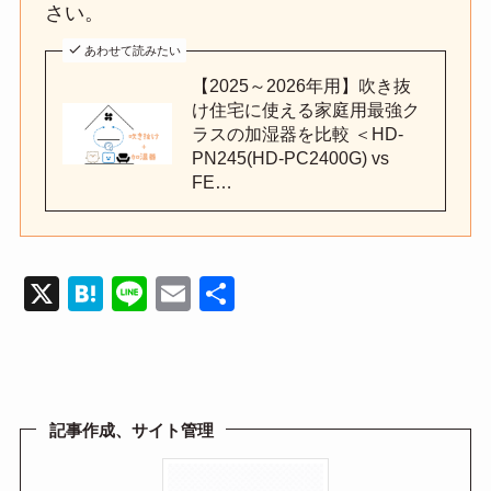
さい。
あわせて読みたい
【2025～2026年用】吹き抜
け住宅に使える家庭用最強ク
ラスの加湿器を比較 ＜HD-
PN245(HD-PC2400G) vs
FE…
X
H
Li
E
共
at
n
m
有
e
e
ail
n
a
記事作成、サイト管理