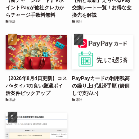
【新チャージルート】Vポ
【割と最新】えらべるPay
イントPayが他社クレカか
交換レート一覧！お得な交
らチャージ手数料無料
換先を解説
家計
家計
【2026年8月4日更新】コス
PayPayカードの利用残高
パ×タイパの良い厳選ポイ
の繰り上げ返済手順 (前倒
活案件ピックアップ
しで支払い)
家計
家計