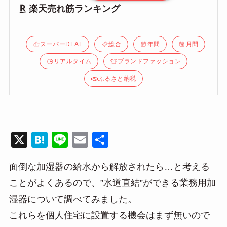
楽天売れ筋ランキング
スーパーDEAL
総合
年間
月間
リアルタイム
ブランドファッション
ふるさと納税
X
H
Li
E
共
at
n
m
有
面倒な加湿器の給水から解放されたら…と考える
e
e
ail
ことがよくあるので、”水道直結”ができる業務用加
n
湿器について調べてみました。
a
これらを個人住宅に設置する機会はまず無いので