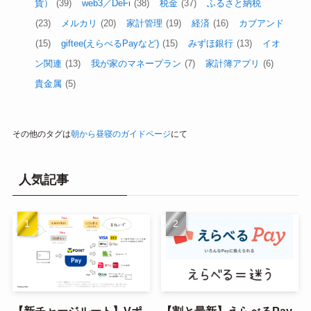
貨）
(39)
web3／DeFi
(38)
税金
(37)
ふるさと納税
(23)
メルカリ
(20)
家計管理
(19)
経済
(16)
カブアンド
(15)
giftee(えらべるPayなど)
(15)
みずほ銀行
(13)
イオ
ン関連
(13)
我が家のマネープラン
(7)
家計簿アプリ
(6)
貴金属
(5)
その他のタグは
朝から昼寝のガイドページ
にて
人気記事