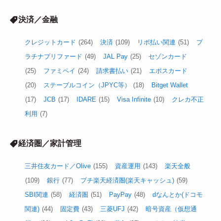
決済／金融
クレジットカード
(264)
決済
(109)
リボ払い関連
(51)
プ
ラチナプリファード
(49)
JAL Pay
(25)
セゾンカード
(25)
ファミペイ
(24)
請求書払い
(21)
エポスカード
(20)
ステーブルコイン（JPYC等）
(18)
Bitget Wallet
(17)
JCB
(17)
IDARE
(15)
Visa Infinite
(10)
クレカ不正
利用
(7)
経済圏／家計管理
三井住友カード／Olive
(155)
資産運用
(143)
楽天全般
(109)
銀行
(77)
プチ楽天経済圏(楽天キャッシュ)
(59)
SBI関連
(58)
経済圏
(51)
PayPay
(48)
dなんとか(ドコモ
関連)
(44)
固定費
(43)
三菱UFJ
(42)
暗号資産（仮想通