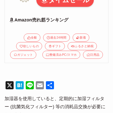
タイムセール
Amazon売れ筋ランキング
全般
過去24時間
新着
欲しいもの
ギフト
ふるさと納税
ガジェット
整備済みPC/スマホ
日用品
X
H
Li
E
共
at
n
m
有
加湿器を使用していると、定期的に加湿フィルタ
e
e
ail
ー (抗菌気化フィルター) 等の消耗品交換が必要に
n