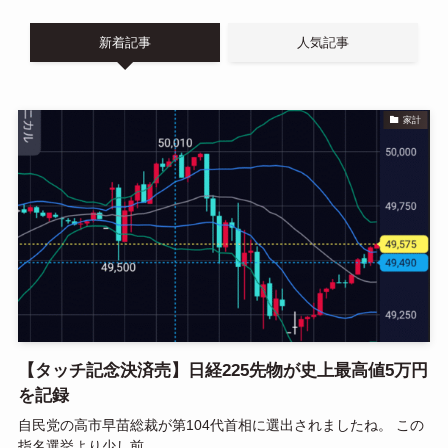
e
e
ail
n
新着記事
人気記事
a
家計
【タッチ記念決済売】日経225先物が史上最高値5万円
を記録
自民党の高市早苗総裁が第104代首相に選出されましたね。 この
指名選挙より少し前...