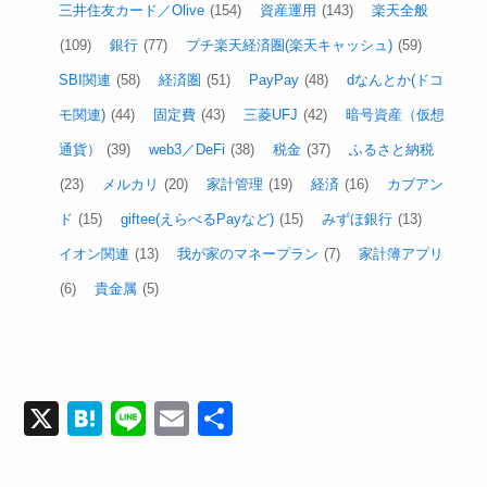
三井住友カード／Olive
(154)
資産運用
(143)
楽天全般
(109)
銀行
(77)
プチ楽天経済圏(楽天キャッシュ)
(59)
SBI関連
(58)
経済圏
(51)
PayPay
(48)
dなんとか(ドコ
モ関連)
(44)
固定費
(43)
三菱UFJ
(42)
暗号資産（仮想
通貨）
(39)
web3／DeFi
(38)
税金
(37)
ふるさと納税
(23)
メルカリ
(20)
家計管理
(19)
経済
(16)
カブアン
ド
(15)
giftee(えらべるPayなど)
(15)
みずほ銀行
(13)
イオン関連
(13)
我が家のマネープラン
(7)
家計簿アプリ
(6)
貴金属
(5)
X
H
Li
E
共
at
n
m
有