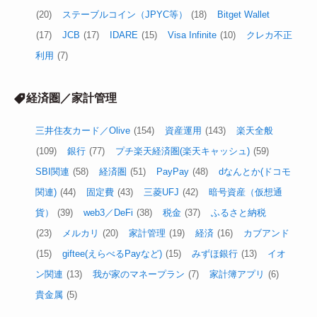
(20)
ステーブルコイン（JPYC等）
(18)
Bitget Wallet
(17)
JCB
(17)
IDARE
(15)
Visa Infinite
(10)
クレカ不正
利用
(7)
経済圏／家計管理
三井住友カード／Olive
(154)
資産運用
(143)
楽天全般
(109)
銀行
(77)
プチ楽天経済圏(楽天キャッシュ)
(59)
SBI関連
(58)
経済圏
(51)
PayPay
(48)
dなんとか(ドコモ
関連)
(44)
固定費
(43)
三菱UFJ
(42)
暗号資産（仮想通
貨）
(39)
web3／DeFi
(38)
税金
(37)
ふるさと納税
(23)
メルカリ
(20)
家計管理
(19)
経済
(16)
カブアンド
(15)
giftee(えらべるPayなど)
(15)
みずほ銀行
(13)
イオ
ン関連
(13)
我が家のマネープラン
(7)
家計簿アプリ
(6)
貴金属
(5)