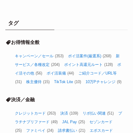
タグ
お得情報全般
キャンペーン／セール
(353)
ポイ活案件(厳選系)
(268)
新
サービス／各種改定
(204)
ポイント高還元ルート
(128)
ポ
イ活その他
(56)
ポイ活装備
(44)
ご紹介コード／URL等
(31)
株主優待
(15)
TikTok Lite
(10)
10万Pチャレンジ
(9)
決済／金融
クレジットカード
(263)
決済
(109)
リボ払い関連
(51)
プ
ラチナプリファード
(49)
JAL Pay
(25)
セゾンカード
(25)
ファミペイ
(24)
請求書払い
(21)
エポスカード