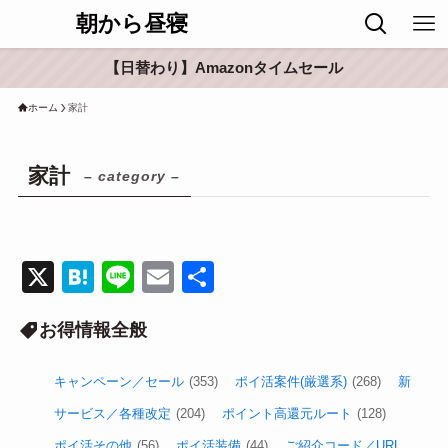
朝から昼寝
【日替わり】Amazonタイムセール
ホーム
家計
家計
– category –
X
H
Li
E
共
at
n
m
有
お得情報全般
e
e
ail
n
キャンペーン／セール
(353)
ポイ活案件(厳選系)
(268)
新
a
サービス／各種改定
(204)
ポイント高還元ルート
(128)
ポイ活その他
(56)
ポイ活装備
(44)
ご紹介コード／URL