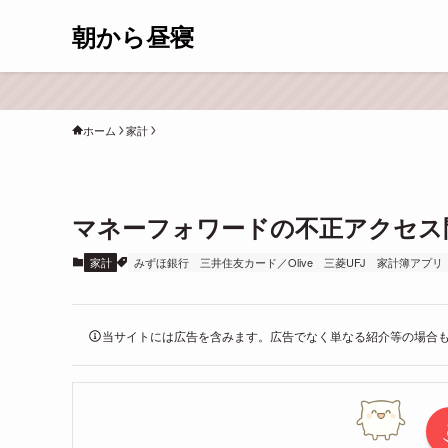
朝から昼寝
ホーム
家計
マネーフォワードの不正アクセス
家計
みずほ銀行
三井住友カード／Olive
三菱UFJ
家計簿アプリ
当サイトには広告を含みます。広告でなく単なる紹介等の場合