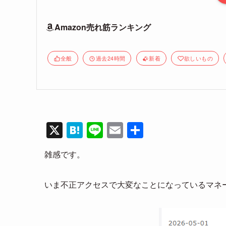
Amazon売れ筋ランキング
全般
過去24時間
新着
欲しいもの
X
H
Li
E
共
at
n
m
有
雑感です。
e
e
ail
n
いま不正アクセスで大変なことになっているマネ
a