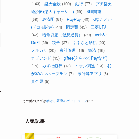
(143)
楽天全般
(109)
銀行
(77)
プチ楽天
経済圏(楽天キャッシュ)
(59)
SBI関連
(58)
経済圏
(51)
PayPay
(48)
dなんとか
(ドコモ関連)
(44)
固定費
(43)
三菱UFJ
(42)
暗号資産（仮想通貨）
(39)
web3／
DeFi
(38)
税金
(37)
ふるさと納税
(23)
メルカリ
(20)
家計管理
(19)
経済
(16)
カブアンド
(15)
giftee(えらべるPayなど)
(15)
みずほ銀行
(13)
イオン関連
(13)
我
が家のマネープラン
(7)
家計簿アプリ
(6)
貴金属
(5)
その他のタグは
朝から昼寝のガイドページ
にて
人気記事