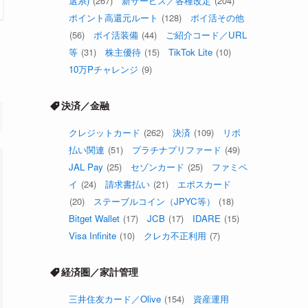
選系)
(267)
新サービス／各種改定
(204)
ポイント高還元ルート
(128)
ポイ活その他
(56)
ポイ活装備
(44)
ご紹介コード／URL
等
(31)
株主優待
(15)
TikTok Lite
(10)
10万Pチャレンジ
(9)
決済／金融
クレジットカード
(262)
決済
(109)
リボ
払い関連
(51)
プラチナプリファード
(49)
JAL Pay
(25)
セゾンカード
(25)
ファミペ
イ
(24)
請求書払い
(21)
エポスカード
(20)
ステーブルコイン（JPYC等）
(18)
Bitget Wallet
(17)
JCB
(17)
IDARE
(15)
Visa Infinite
(10)
クレカ不正利用
(7)
経済圏／家計管理
三井住友カード／Olive
(154)
資産運用