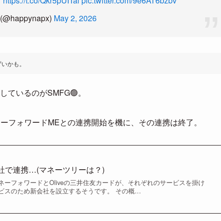
す
https://t.co/Qkr5pUITal
pic.twitter.com/9e6AT6bzbv
@happynapx)
May 2, 2026
ずいかも。
ているのがSMFG🟢。
。マネーフォワードMEとの連携開始を機に、その連携は終了。
 新会社で連携…(マネーツリーは？)
ーフォワードとOliveの三井住友カードが、それぞれのサービスを掛け
ビスのため新会社を設立するそうです。 その概…