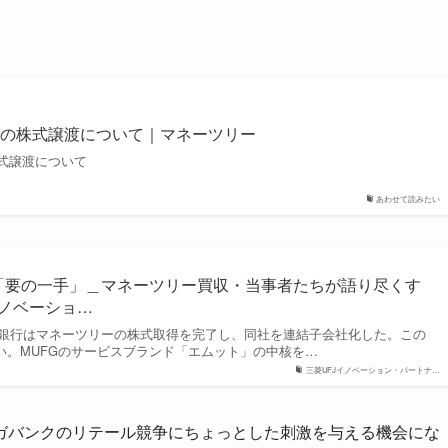
社の株式譲渡について｜マネーツリー
式譲渡について
あわせて読みたい
X「要の一手」＿マネーツリー買収・当事者たちが語り尽くす
イノベーショ…
 UFJ 銀行はマネーツリーの株式取得を完了し、同社を連結子会社化した。この
ない。MUFGのサービスブランド「エムット」の中核を…
三菱UFJイノベーション・パートナ…
ガバンクのリテール競争にちょっとした刺激を与える機会にな