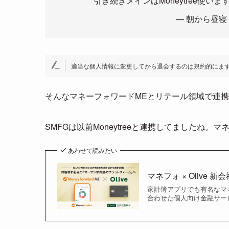
引き続きメインはMoneytree使いま
— 朝から昼寝 (
適当な個人情報に変更してから退会するのは規約的にま
そんなマネーフォワードMEとリテール領域で連携し
SMFGは以前Moneytreeと連携してましたね
あわせて読みたい
マネフォ × Olive
家計簿アプリでも有名なマネ
合わせた個人向け金融サー