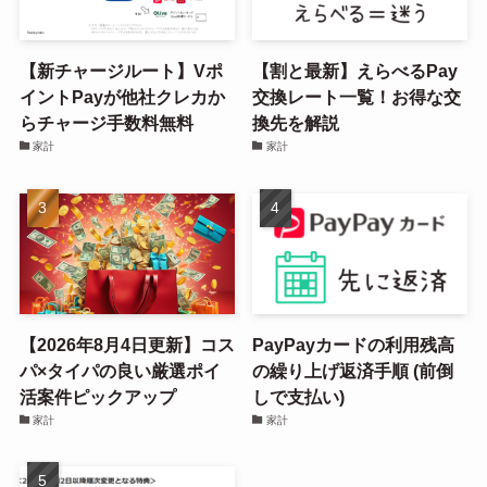
【新チャージルート】Vポ
【割と最新】えらべるPay
イントPayが他社クレカか
交換レート一覧！お得な交
らチャージ手数料無料
換先を解説
家計
家計
【2026年8月4日更新】コス
PayPayカードの利用残高
パ×タイパの良い厳選ポイ
の繰り上げ返済手順 (前倒
活案件ピックアップ
しで支払い)
家計
家計