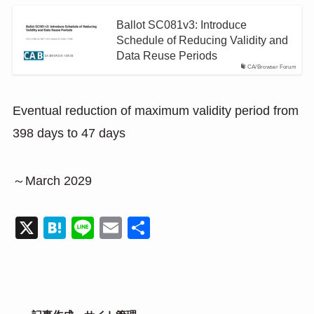
Ballot SC081v3: Introduce
Schedule of Reducing Validity and
Data Reuse Periods
CA/Browser Forum
Eventual reduction of maximum validity period from
398 days to 47 days
～March 2029
X
H
Li
E
共
at
n
m
有
e
e
ail
n