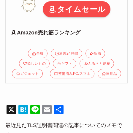
タイムセール
Amazon売れ筋ランキング
全般
過去24時間
新着
欲しいもの
ギフト
ふるさと納税
ガジェット
整備済みPC/スマホ
日用品
X
H
Li
E
共
at
n
m
有
最近見たTLS証明書関連の記事についてのメモで
e
e
ail