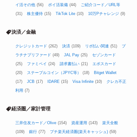
イ活その他
(56)
ポイ活装備
(44)
ご紹介コード／URL等
(31)
株主優待
(15)
TikTok Lite
(10)
10万Pチャレンジ
(9)
決済／金融
クレジットカード
(262)
決済
(109)
リボ払い関連
(51)
プ
ラチナプリファード
(49)
JAL Pay
(25)
セゾンカード
(25)
ファミペイ
(24)
請求書払い
(21)
エポスカード
(20)
ステーブルコイン（JPYC等）
(18)
Bitget Wallet
(17)
JCB
(17)
IDARE
(15)
Visa Infinite
(10)
クレカ不正
利用
(7)
経済圏／家計管理
三井住友カード／Olive
(154)
資産運用
(143)
楽天全般
(109)
銀行
(77)
プチ楽天経済圏(楽天キャッシュ)
(59)