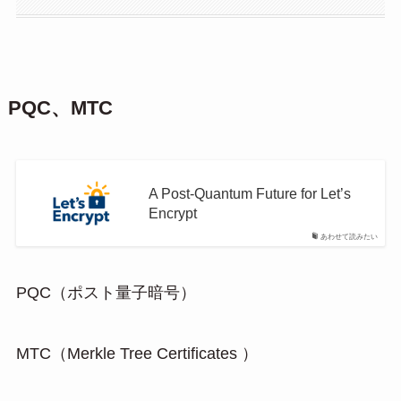
PQC、MTC
A Post-Quantum Future for Let’s
Encrypt
あわせて読みたい
PQC（ポスト量子暗号）
MTC（Merkle Tree Certificates ）