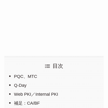
目次
PQC、MTC
Q-Day
Web PKI／Internal PKI
補足：CA/BF