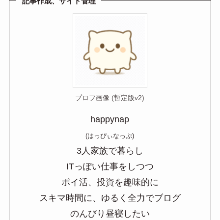
a
記事作成、サイト管理
プロフ画像 (暫定版v2)
happynap
(はっぴぃなっぷ)
3人家族で暮らし
ITっぽい仕事をしつつ
ポイ活、投資を趣味的に
スキマ時間に、ゆるく全力でブログ
のんびり昼寝したい