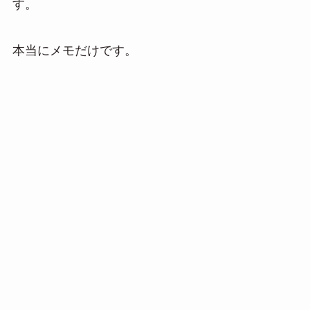
す。
n
a
本当にメモだけです。