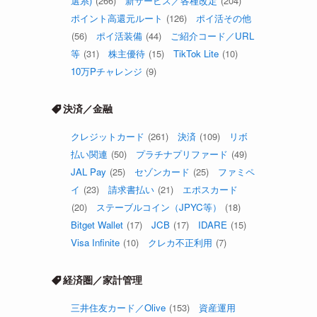
選系)
(266)
新サービス／各種改定
(204)
ポイント高還元ルート
(126)
ポイ活その他
(56)
ポイ活装備
(44)
ご紹介コード／URL
等
(31)
株主優待
(15)
TikTok Lite
(10)
10万Pチャレンジ
(9)
決済／金融
クレジットカード
(261)
決済
(109)
リボ
払い関連
(50)
プラチナプリファード
(49)
JAL Pay
(25)
セゾンカード
(25)
ファミペ
イ
(23)
請求書払い
(21)
エポスカード
(20)
ステーブルコイン（JPYC等）
(18)
Bitget Wallet
(17)
JCB
(17)
IDARE
(15)
Visa Infinite
(10)
クレカ不正利用
(7)
経済圏／家計管理
三井住友カード／Olive
(153)
資産運用