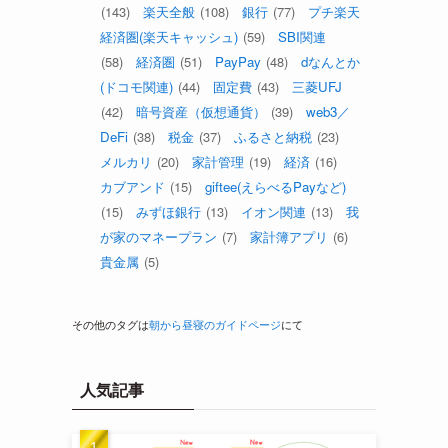
(143)
楽天全般
(108)
銀行
(77)
プチ楽天
経済圏(楽天キャッシュ)
(59)
SBI関連
(58)
経済圏
(51)
PayPay
(48)
dなんとか
(ドコモ関連)
(44)
固定費
(43)
三菱UFJ
(42)
暗号資産（仮想通貨）
(39)
web3／
DeFi
(38)
税金
(37)
ふるさと納税
(23)
メルカリ
(20)
家計管理
(19)
経済
(16)
カブアンド
(15)
giftee(えらべるPayなど)
(15)
みずほ銀行
(13)
イオン関連
(13)
我
が家のマネープラン
(7)
家計簿アプリ
(6)
貴金属
(5)
その他のタグは
朝から昼寝のガイドページ
にて
人気記事