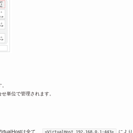
す。
の組合せ単位で管理されます。
。
irtualHostは全て、
により
<VirtualHost 192.168.0.1:443>