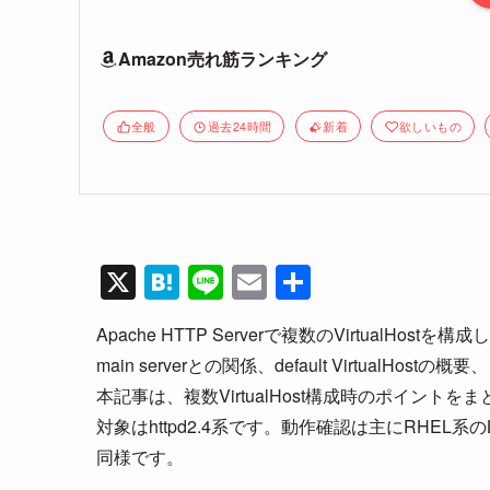
Amazon売れ筋ランキング
全般
過去24時間
新着
欲しいもの
X
H
Li
E
共
at
n
m
有
Apache HTTP Serverで複数のVirtualH
e
e
ail
main serverとの関係、default Virtual
n
本記事は、複数VirtualHost構成時のポイントを
a
対象はhttpd2.4系です。動作確認は主にRHEL系のL
同様です。