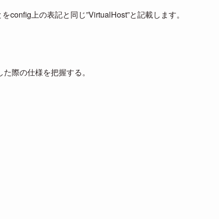
とをconfig上の表記と同じ”VirtualHost”と記載します。
stを構成した際の仕様を把握する。