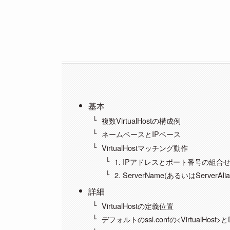
基本
複数VirtualHostの構成例
ネームベースとIPベース
VirtualHostマッチング動作
1. IPアドレスとポート番号の組
2. ServerName(あるいはServer
詳細
VirtualHostの定義位置
デフォルトのssl.confの<VirtualHost