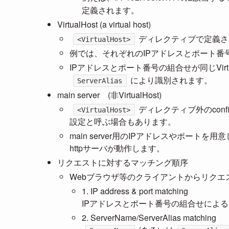
定義されます。
VirtualHost (a virtual host)
ディレクティブで定義さ
<VirtualHost>
例では、それぞれのIPアドレスとポート番号の
IPアドレスとポート番号の組合せが同じVirtu
により識別されます。
ServerAlias
main server (非VirtualHost)
ディレクティブ外のcon
<VirtualHost>
設定と呼ぶ場合もあります。
main server用のIPアドレスやポートを用意して
httpサーバが動作します。
リクエストに対するマッチング順序
Webブラウザ等のクライアントからリク
1. IP address & port matching
IPアドレスとポート番号の組合せによ
2. ServerName/ServerAlias matching