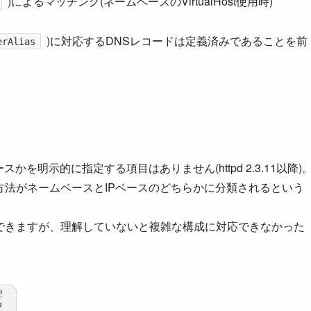
)によるマッチング(ネームベースのVirtualHost使用時)
)に対応するDNSレコードは定義済みであることを前
erAlias
ースかを明示的に指定する項目はありません(httpd 2.3.11以降)
の設定方法がネームベースとIPベースのどちらかに分類されるという
自体はできますが、理解していないと複雑な構成に対応できなかった