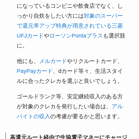
になっているコンビニや飲食店でなく、し
っかり自炊をしたい方には
対象のスーパー
で還元率アップ特典が用意されている三菱
UFJカード
や
ローソンPontaプラス
も選択肢
に。
他にも、
メルカード
やリクルートカード、
PayPayカード
、dカード等々、生活スタイ
ルに合ったクレカを選ぶと良いでしょう。
ゴールドランク等、安定継続収入のある方
が対象のクレカを発行したい場合は、
アル
バイトの収入
の考慮が要るかと思います。
高還元ルート経由で生協電子マネーにチャージ