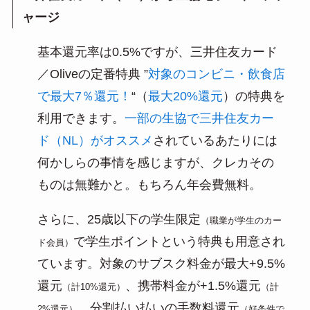
ャージ
基本還元率は0.5%ですが、三井住友カード
／Oliveの定番特典 ”
対象のコンビニ・飲食店
で最大7％還元！
“（
最大20%還元
）の特典を
利用できます。
一部の生協で三井住友カー
ド（NL）がオススメ
されているあたりには
何かしらの事情を感じますが、クレカその
ものは無難かと。もちろん年会費無料。
さらに、25歳以下の学生限定
（職業が学生のカー
で学生ポイントという特典も用意され
ド会員）
ています。対象のサブスク料金が最大+9.5%
還元
、携帯料金が+1.5%還元
（計10%還元）
（計
、分割払い払いの手数料還元
2%還元）
（好条件で