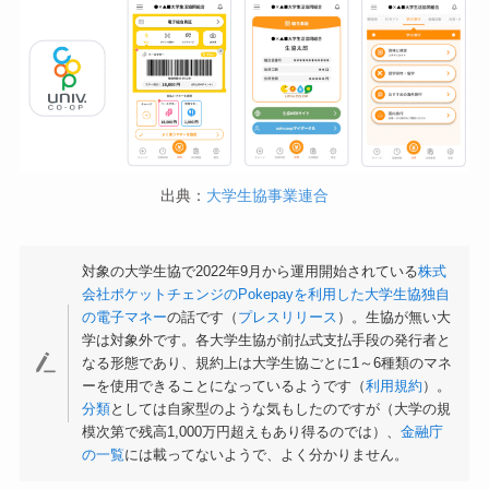
出典：
大学生協事業連合
対象の大学生協で2022年9月から運用開始されている
株式
会社ポケットチェンジのPokepayを利用した大学生協独自
の電子マネー
の話です（
プレスリリース
）。生協が無い大
学は対象外です。各大学生協が前払式支払手段の発行者と
なる形態であり、規約上は大学生協ごとに1～6種類のマネ
ーを使用できることになっているようです（
利用規約
）。
分類
としては自家型のような気もしたのですが（大学の規
模次第で残高1,000万円超えもあり得るのでは）、
金融庁
の一覧
には載ってないようで、よく分かりません。