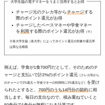
大学生協の電子マネーをうまく活用するとお得
チャージ元のクレカ等から
チャージ
する
際のポイント還元がお得
チャージしたベースマネーや学食マネー
を
利用
する際のポイント還元がお得
（※）
※各大学生協（各大学）によってポイント還元の対象や還元率
は異なる模様
例えば、学食が1食700円だとして、そのためのチ
ャージと支払いで計2%のポイント還元
（クレカ等から
を受け
のチャージで1%還元 + 学食マネーの利用時に1%還元など）
られたとすると、
700円のうち14円分の節約
に相
当します。毎日の支出なので、積み重ねていくと
50食分で1食分が無料になる計算です。