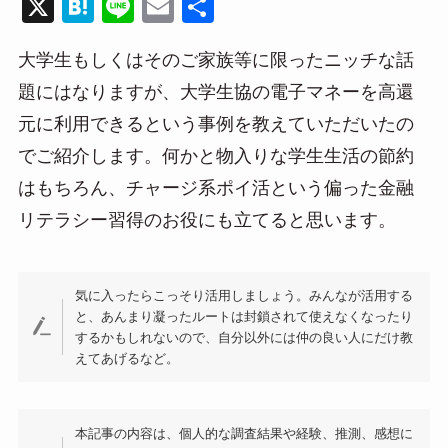
X
H
Li
E
共
at
n
m
有
大学生もしくはそのご家族等に限ったニッチな話
e
e
ail
題にはなりますが、大学生協の電子マネーを高還
n
元に利用できるという事例を教えていただいたの
a
でご紹介します。何かと物入りな学生生活の節約
はもちろん、チャージ系ポイ活という偏った金融
リテラシー習得のお役にも立てると思います。
気に入ったらこっそり活用しましょう。みんなが活用する
と、あんまり凝ったルートは封鎖されて使えなくなったり
するかもしれないので、自分以外には仲の良い人にだけ教
えてあげるなど。
本記事の内容は、個人的な調査結果や経験、推測、感想に