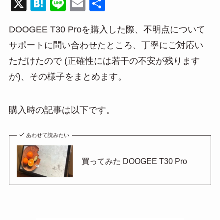
X
H
Li
E
共
at
n
m
有
DOOGEE T30 Proを購入した際、不明点について
e
e
ail
サポートに問い合わせたところ、丁寧にご対応い
n
ただけたので (正確性には若干の不安が残ります
a
が)、その様子をまとめます。
購入時の記事は以下です。
あわせて読みたい
買ってみた DOOGEE T30 Pro