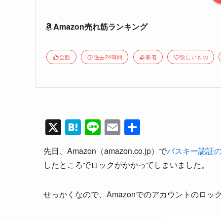
Amazon売れ筋ランキング
全般
過去24時間
新着
欲しいもの
X
H
Li
E
共
at
n
m
有
先日、Amazon（amazon.co.jp）で
パスキー認証
e
e
ail
したところでロックがかかってしまいました。
n
a
せっかくなので、Amazonでのアカウントのロ