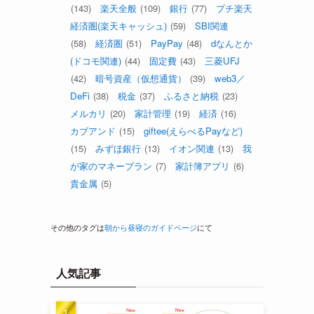
(143)
楽天全般
(109)
銀行
(77)
プチ楽天
経済圏(楽天キャッシュ)
(59)
SBI関連
(58)
経済圏
(51)
PayPay
(48)
dなんとか
(ドコモ関連)
(44)
固定費
(43)
三菱UFJ
(42)
暗号資産（仮想通貨）
(39)
web3／
DeFi
(38)
税金
(37)
ふるさと納税
(23)
メルカリ
(20)
家計管理
(19)
経済
(16)
カブアンド
(15)
giftee(えらべるPayなど)
(15)
みずほ銀行
(13)
イオン関連
(13)
我
が家のマネープラン
(7)
家計簿アプリ
(6)
貴金属
(5)
その他のタグは
朝から昼寝のガイドページ
にて
人気記事