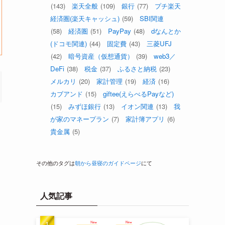
(143)
楽天全般
(109)
銀行
(77)
プチ楽天
経済圏(楽天キャッシュ)
(59)
SBI関連
(58)
経済圏
(51)
PayPay
(48)
dなんとか
(ドコモ関連)
(44)
固定費
(43)
三菱UFJ
(42)
暗号資産（仮想通貨）
(39)
web3／
DeFi
(38)
税金
(37)
ふるさと納税
(23)
メルカリ
(20)
家計管理
(19)
経済
(16)
カブアンド
(15)
giftee(えらべるPayなど)
(15)
みずほ銀行
(13)
イオン関連
(13)
我
が家のマネープラン
(7)
家計簿アプリ
(6)
貴金属
(5)
その他のタグは
朝から昼寝のガイドページ
にて
人気記事