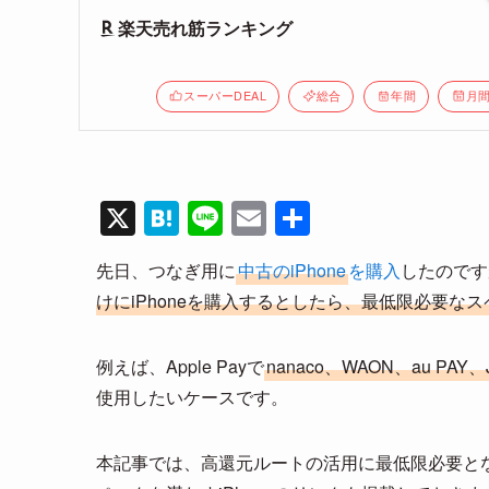
楽天売れ筋ランキング
スーパーDEAL
総合
年間
月
X
H
Li
E
共
at
n
m
有
先日、つなぎ用に
中古のiPhone
を購入
したのです
e
e
ail
けにiPhoneを購入するとしたら、最低限必要な
n
a
例えば、Apple Payで
nanaco、WAON、au PAY
使用したいケースです。
本記事では、高還元ルートの活用に最低限必要とな