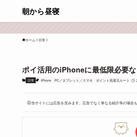
朝から昼寝
ホーム
日常
ポイ活用のiPhoneに最低限必要
日常
iPhone
PC／タブレット／スマホ
ポイント高還元ルート
当サイトには広告を含みます。広告でなく単なる紹介等の場合