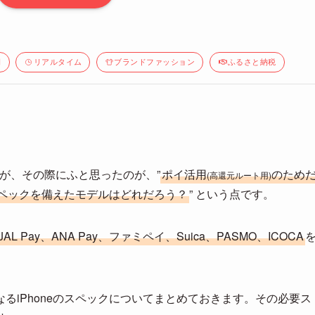
間
リアルタイム
ブランドファッション
ふるさと納税
が、その際にふと思ったのが、”
ポイ活用
のため
(高還元ルート用)
スペックを備えたモデルはどれだろう？
” という点です。
、JAL Pay、ANA Pay、ファミペイ、Suica、PASMO、ICOCA
るiPhoneのスペックについてまとめておきます。その必要ス