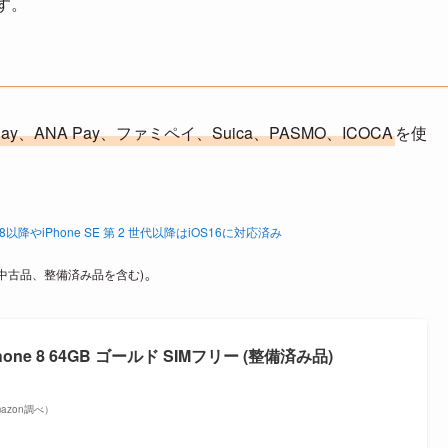
す。
 Pay、ANA Pay、ファミペイ、Suica、PASMO、ICOCA
を使
e 8以降やiPhone SE 第 2 世代以降はiOS16に対応済み
。
(中古品、整備済み品を含む)
hone 8 64GB ゴールド SIMフリー (整備済み品)
Amazon調べ）