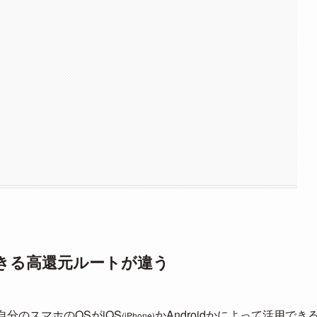
用できる高還元ルートが違う
自分のスマホのOSがiOS
かAndroidかによって活用でき
(iPhone)