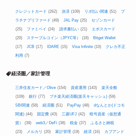
クレジットカード
(262)
決済
(109)
リボ払い関連
(51)
プ
ラチナプリファード
(49)
JAL Pay
(25)
セゾンカード
(25)
ファミペイ
(24)
請求書払い
(21)
エポスカード
(20)
ステーブルコイン（JPYC等）
(18)
Bitget Wallet
(17)
JCB
(17)
IDARE
(15)
Visa Infinite
(10)
クレカ不正
利用
(7)
経済圏／家計管理
三井住友カード／Olive
(154)
資産運用
(143)
楽天全般
(109)
銀行
(77)
プチ楽天経済圏(楽天キャッシュ)
(59)
SBI関連
(58)
経済圏
(51)
PayPay
(48)
dなんとか(ドコモ
関連)
(44)
固定費
(43)
三菱UFJ
(42)
暗号資産（仮想通
貨）
(39)
web3／DeFi
(38)
税金
(37)
ふるさと納税
(23)
メルカリ
(20)
家計管理
(19)
経済
(16)
カブアンド