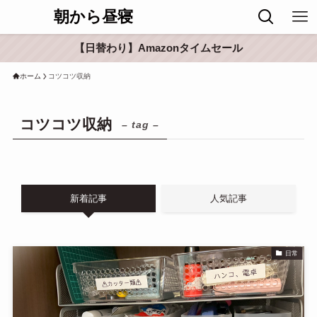
朝から昼寝
【日替わり】Amazonタイムセール
ホーム
コツコツ収納
コツコツ収納
– tag –
新着記事
人気記事
日常