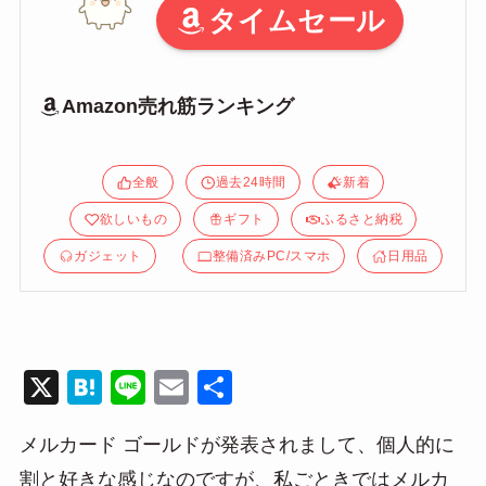
タイムセール
Amazon売れ筋ランキング
全般
過去24時間
新着
欲しいもの
ギフト
ふるさと納税
ガジェット
整備済みPC/スマホ
日用品
X
H
Li
E
共
at
n
m
有
メルカード ゴールドが発表されまして、個人的に
e
e
ail
割と好きな感じなのですが、私ごときではメルカ