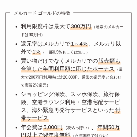
メルカード ゴールドの特徴
利用限度枠は最大で
300万円
（通常のメルカー
ドは90万円）
還元率はメルカリで
1～4%
、メルカリ以
外で
1%
（一部0.5%もしくは無し）
買い物だけでなくメルカリでの
販売額も
合算した年間利用額に応じたボーナス
（最
大で200万円利用時に計20,000P、通常の還元率と合わせ
て実質2%還元）
ショッピング保険、スマホ保険、旅行保
険、空港ラウンジ利用・空港宅配サービ
ス、海外緊急再発行サービスといった
付
帯サービス
年会費は
5,000円
、
年間50万
（税込っぽい）
円以上で翌年度無料
（永年無料ではない）