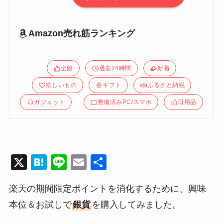
Amazon売れ筋ランキング
全般
過去24時間
新着
欲しいもの
ギフト
ふるさと納税
ガジェット
整備済みPC/スマホ
日用品
X
H
Li
E
共
at
n
m
有
楽天の期間限定ポイントを消化するために、興味
e
e
ail
本位＆お試しで
銀貨
を購入してみました。
n