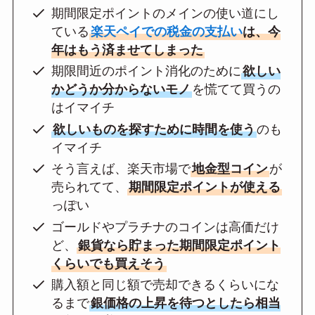
期間限定ポイントのメインの使い道にし
ている
楽天ペイでの税金の支払い
は、今
年はもう済ませてしまった
期限間近のポイント消化のために
欲しい
かどうか分からないモノ
を慌てて買うの
はイマイチ
欲しいものを探すために時間を使う
のも
イマイチ
そう言えば、楽天市場で
地金型コイン
が
売られてて、
期間限定ポイントが使える
っぽい
ゴールドやプラチナのコインは高価だけ
ど、
銀貨なら貯まった期間限定ポイント
くらいでも買えそう
購入額と同じ額で売却できるくらいにな
るまで
銀価格の上昇を待つとしたら相当