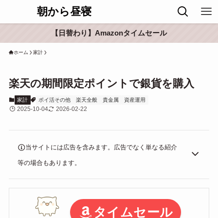
朝から昼寝
【日替わり】Amazonタイムセール
ホーム
家計
楽天の期間限定ポイントで銀貨を購入
家計
ポイ活その他
楽天全般
貴金属
資産運用
2025-10-04
2026-02-22
当サイトには広告を含みます。広告でなく単なる紹介
等の場合もあります。
タイムセール