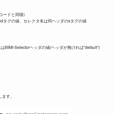
レコードと同様)
eヘッダのdタグの値、セレクタ名は同ヘッダのsタグの値
-Selectorヘッダの値(ヘッダが無ければ”default”)
にします。