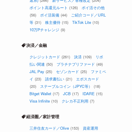
選系)
(266)
新サービス／各種改定
(204)
ポイント高還元ルート
(126)
ポイ活その他
(56)
ポイ活装備
(44)
ご紹介コード／URL
等
(31)
株主優待
(15)
TikTok Lite
(10)
10万Pチャレンジ
(9)
決済／金融
クレジットカード
(261)
決済
(109)
リボ
払い関連
(50)
プラチナプリファード
(49)
JAL Pay
(25)
セゾンカード
(25)
ファミペ
イ
(23)
請求書払い
(21)
エポスカード
(20)
ステーブルコイン（JPYC等）
(18)
Bitget Wallet
(17)
JCB
(17)
IDARE
(15)
Visa Infinite
(10)
クレカ不正利用
(7)
経済圏／家計管理
三井住友カード／Olive
(153)
資産運用