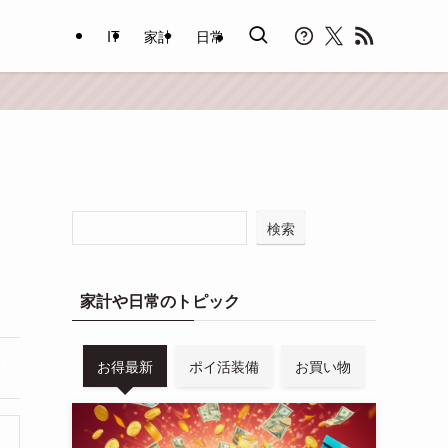
IT
家計
日常
)
検索
家計や日常のトピック
お得最新
ポイ活装備
お買い物