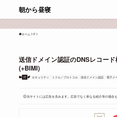
朝から昼寝
ホーム
IT
送信ドメイン認証のDNSレコード検索
(+BIMI)
IT
セキュリティ
ミドル／プロトコル
送信ドメイン認証
電子メ
当サイトには広告を含みます。広告でなく単なる紹介等の場合