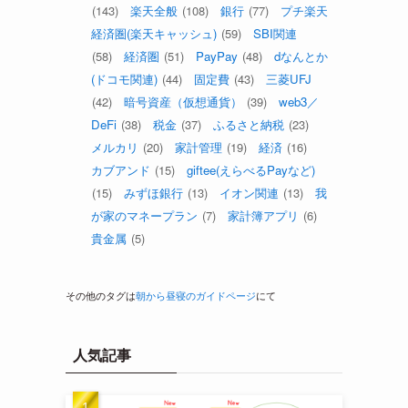
(143)
楽天全般
(108)
銀行
(77)
プチ楽天
経済圏(楽天キャッシュ)
(59)
SBI関連
(58)
経済圏
(51)
PayPay
(48)
dなんとか
(ドコモ関連)
(44)
固定費
(43)
三菱UFJ
(42)
暗号資産（仮想通貨）
(39)
web3／
DeFi
(38)
税金
(37)
ふるさと納税
(23)
メルカリ
(20)
家計管理
(19)
経済
(16)
カブアンド
(15)
giftee(えらべるPayなど)
(15)
みずほ銀行
(13)
イオン関連
(13)
我
が家のマネープラン
(7)
家計簿アプリ
(6)
貴金属
(5)
その他のタグは
朝から昼寝のガイドページ
にて
人気記事