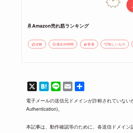
Amazon売れ筋ランキング
全般
過去24時間
新着
欲しいもの
X
H
Li
E
共
at
n
m
有
電子メールの送信元ドメインが詐称されていないかを検証
e
e
ail
Authentication)。
n
a
本記事は、動作確認等のために、各送信ドメイン