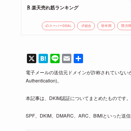
楽天売れ筋ランキング
スーパーDEAL
総合
年間
月
X
H
Li
E
共
at
n
m
有
電子メールの送信元ドメインが詐称されていないかを検証
e
e
ail
Authentication)。
n
a
本記事は、DKIM認証についてまとめたものです。
SPF、DKIM、DMARC、ARC、BIMIといっ