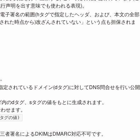
ity”は犯行声明を出す意味でも使われる表現)。
電子署名の範囲(hタグで指定したヘッダ、および、本文の全部
名された時点から)改ざんされていない」という点も担保されま
。
ヘッダで指定されているドメイン(dタグ)に対してDNS問合せを行い公開
eヘッダ内のdタグ、sタグの値をもとに生成されます。
合わせます。
:dタグの値)
者署名によるDKIMはDMARC対応不可です。