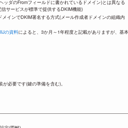
ヘッダのFromフィールドに書かれているドメイン)とは異なる
配信サービスが標準で提供するDKIM機能)
メインでDKIM署名する方式(メール作成者ドメインの組織内
IIJの資料
によると、3か月～1年程度と記載がありますが、基
装が必要です(鍵の準備を含む)。
Mの設定(図解)