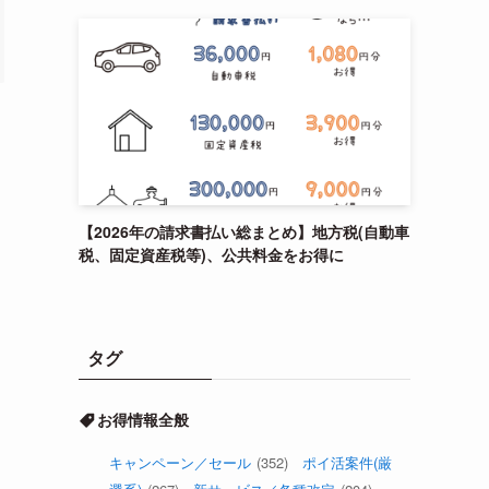
【2026年の請求書払い総まとめ】地方税(自動車
税、固定資産税等)、公共料金をお得に
タグ
お得情報全般
キャンペーン／セール
(352)
ポイ活案件(厳