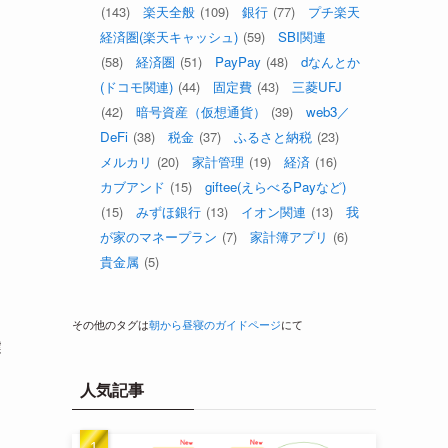
(143)
楽天全般
(109)
銀行
(77)
プチ楽天
経済圏(楽天キャッシュ)
(59)
SBI関連
(58)
経済圏
(51)
PayPay
(48)
dなんとか
(ドコモ関連)
(44)
固定費
(43)
三菱UFJ
(42)
暗号資産（仮想通貨）
(39)
web3／
DeFi
(38)
税金
(37)
ふるさと納税
(23)
メルカリ
(20)
家計管理
(19)
経済
(16)
カブアンド
(15)
giftee(えらべるPayなど)
(15)
みずほ銀行
(13)
イオン関連
(13)
我
が家のマネープラン
(7)
家計簿アプリ
(6)
貴金属
(5)
その他のタグは
朝から昼寝のガイドページ
にて
鍵
人気記事