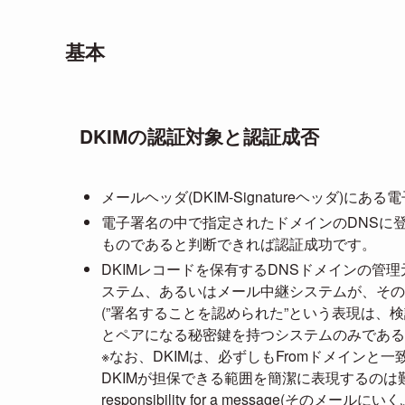
基本
DKIMの認証対象と認証成否
メールヘッダ(DKIM-Signatureヘッダ)に
電子署名の中で指定されたドメインのDNSに
ものであると判断できれば認証成功です。
DKIMレコードを保有するDNSドメインの
ステム、あるいはメール中継システムが、その
(”署名することを認められた”という表現は、
とペアになる秘密鍵を持つシステムのみである
※なお、DKIMは、必ずしもFromドメイン
DKIMが担保できる範囲を簡潔に表現するのは難しいよ
responsibility for a message(