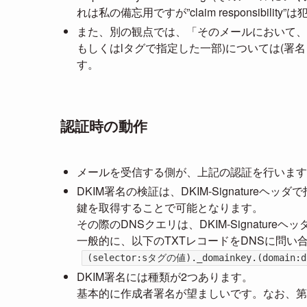
れは私の備忘用ですが”claim responsibil
また、別の観点では、「そのメールにおいて、
もしくはlタグで指定した一部)については(署
す。
認証時の動作
メールを受信する側が、上記の認証を行います
DKIM署名の検証は、DKIM-Signature
鍵を取得することで可能となります。
その際のDNSクエリは、DKIM-Signatur
一般的に、以下のTXTレコードをDNSに問い
(selector:sタグの値)._domainkey.(domain
DKIM署名には種類が2つあります。
基本的に作成者署名が望ましいです。なお、第三