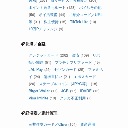
選系)
(267)
新サービス／各種改定
(204)
ポイント高還元ルート
(128)
ポイ活その他
(56)
ポイ活装備
(44)
ご紹介コード／URL
等
(31)
株主優待
(15)
TikTok Lite
(10)
10万Pチャレンジ
(9)
決済／金融
クレジットカード
(262)
決済
(109)
リボ
払い関連
(51)
プラチナプリファード
(49)
JAL Pay
(25)
セゾンカード
(25)
ファミペ
イ
(24)
請求書払い
(21)
エポスカード
(20)
ステーブルコイン（JPYC等）
(18)
Bitget Wallet
(17)
JCB
(17)
IDARE
(15)
Visa Infinite
(10)
クレカ不正利用
(7)
経済圏／家計管理
三井住友カード／Olive
(154)
資産運用