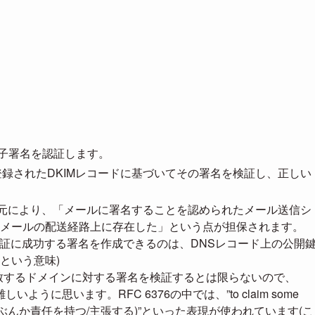
ある電子署名を認証します。
登録されたDKIMレコードに基づいてその署名を検証し、正しい
管理元により、「メールに署名することを認められたメール送信シ
メールの配送経路上に存在した」という点が担保されます。
検証に成功する署名を作成できるのは、DNSレコード上の公開
という意味)
と一致するドメインに対する署名を検証するとは限らないので、
うに思います。RFC 6376の中では、”to claim some
そのメールにいくぶんか責任を持つ/主張する)”といった表現が使われています(こ