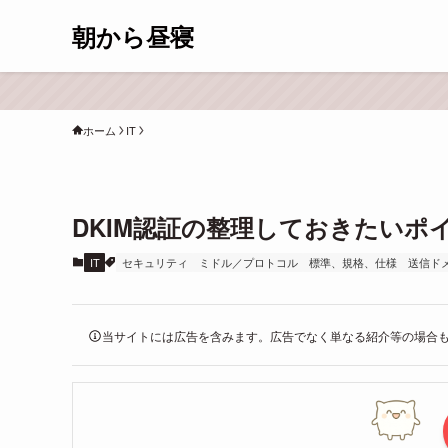
朝から昼寝
ホーム
IT
DKIM認証の整理しておきたいポ
IT
セキュリティ
ミドル／プロトコル
標準、規格、仕様
送信ド
当サイトには広告を含みます。広告でなく単なる紹介等の場合