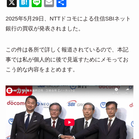
X
H
Li
E
共
at
n
m
有
2025年5月29日、NTTドコモによる住信SBIネット
e
e
ail
銀行の買収が発表されました。
n
a
この件は各所で詳しく報道されているので、本記
事では私が個人的に後で見返すためにメモってお
こう的な内容をまとめます。