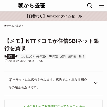
朝から昼寝
【日替わり】Amazonタイムセール
ホーム
家計
【メモ】NTTドコモが住信SBIネット銀
行を買収
家計
dなんとか(ドコモ関連)
SBI関連
経済
経済圏
銀行
2025-05-30
2025-10-05
当サイトには広告を含みます。広告でなく単なる紹介
等の場合もあります。
月が変わって対象者になってたらラッキー