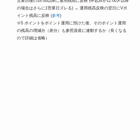
営業日後の18:00以降に運用残高に反映 (申込みが12:00〆以降
の場合はさらに1営業日ズレる) → 運用残高反映の翌日にVポ
イント残高に反映 (
参考
)
※5 ポイントをポイント運用に預けた後、そのポイント運用
の残高の増減分（差分）も参照資産に連動するか（長くなる
ので詳細は省略）