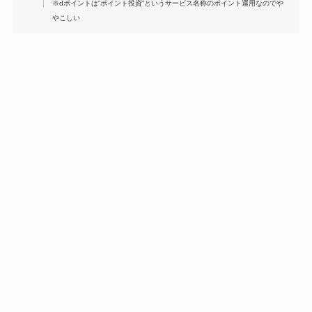
※dポイントは”ポイント投資”というサービス名称のポイント運用なのでや
やこしい