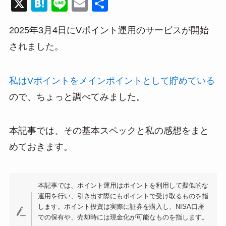
X
H
Li
E
共
at
n
m
有
2025年3月4日にVポイント運用のサービスが開始
e
e
ail
されました。
n
a
私はVポイントをメインポイントとして貯めている
ので、ちょっと調べてみました。
本記事では、その基本スペックと私の感想をまと
めておきます。
本記事では、ポイント運用はポイントを利用して擬似的な
運用を行い、引き出す際にもポイントで受け取るものを指
します。ポイント投資は実際に証券を購入し、NISA口座
での保有や、売却時には現金化が可能なものを指します。