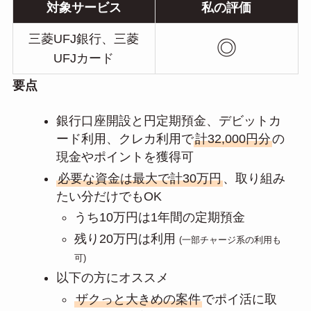
対象サービス
私の評価
三菱UFJ銀行、三菱
◎
UFJカード
要点
銀行口座開設と円定期預金、デビットカ
ード利用、クレカ利用で
計32,000円分
の
現金やポイントを獲得可
必要な資金は最大で計30万円
、取り組み
たい分だけでもOK
うち10万円は1年間の定期預金
残り20万円は利用
(一部チャージ系の利用も
可)
以下の方にオススメ
ザクっと大きめの案件
でポイ活に取