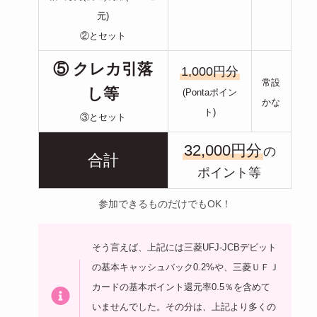
元)
②とセット
⑤ クレカ引落
1,000円分
常設
し等
(Pontaポイン
かな
ト)
③とセット
32,000円分
の
合計
ポイント等
参加できるものだけでもOK！
そう言えば、上記には三菱UFJ-JCBデビット
の基本キャッシュバック0.2%や、三菱ＵＦＪ
カードの基本ポイント還元率0.5％を含めて
いませんでした。その分は、上記より多くの