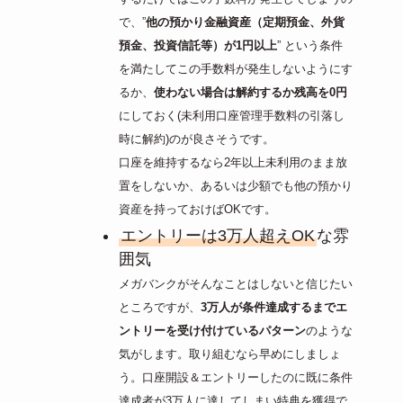
で、”
他の預かり金融資産（定期預金、外貨
預金、投資信託等）が1円以上
” という条件
を満たしてこの手数料が発生しないようにす
るか、
使わない場合は解約するか残高を0円
にしておく(未利用口座管理手数料の引落し
時に解約)のが良さそうです。
口座を維持するなら2年以上未利用のまま放
置をしないか、あるいは少額でも他の預かり
資産を持っておけばOKです。
エントリーは3万人超えOK
な雰
囲気
メガバンクがそんなことはしないと信じたい
ところですが、
3万人が条件達成するまでエ
ントリーを受け付けているパターン
のような
気がします。取り組むなら早めにしましょ
う。口座開設＆エントリーしたのに既に条件
達成者が3万人に達してしまい特典を獲得で