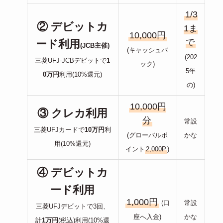
1/3
② デビットカ
1ま
10,000円
で
ード利用
(JCB主催)
(キャッシュバ
(202
三菱UFJ-JCBデビットで
1
ック)
5年
0万円
利用(10%還元)
の)
10,000円
③ クレカ利用
分
常設
三菱UFJカードで
10万円
利
(グローバルポ
かな
用(10%還元)
イント
2,000P
)
④ デビットカ
ード利用
1,000円
(口
常設
三菱UFJデビットで3回、
座へ入金)
かな
計
1万円
(税込)利用(10%還