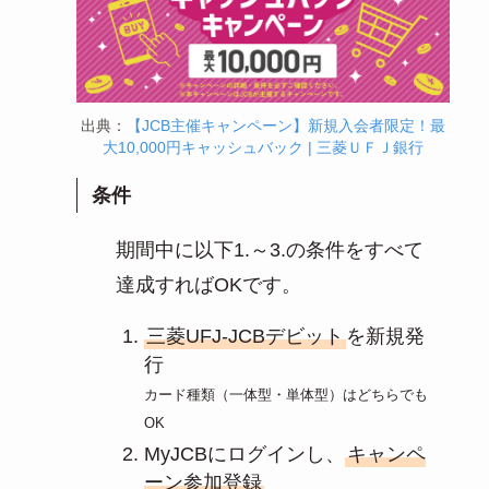
出典：
【JCB主催キャンペーン】新規入会者限定！最
大10,000円キャッシュバック | 三菱ＵＦＪ銀行
条件
期間中に以下1.～3.の条件をすべて
達成すればOKです。
三菱UFJ-JCBデビット
を新規発
行
カード種類（一体型・単体型）はどちらでも
OK
MyJCBにログインし、
キャンペ
ーン参加登録