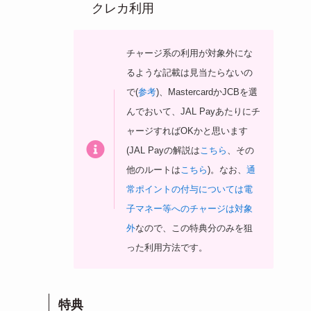
クレカ利用
チャージ系の利用が対象外にな
るような記載は見当たらないの
で(
参考
)、MastercardかJCBを選
んでおいて、JAL Payあたりにチ
ャージすればOKかと思います
(JAL Payの解説は
こちら
、その
他のルートは
こちら
)。なお、
通
常ポイントの付与については電
子マネー等へのチャージは対象
外
なので、この特典分のみを狙
った利用方法です。
特典