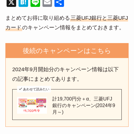
X
H
Li
E
共
at
n
m
有
まとめてお得に取り組める
三菱UFJ銀行と三菱UFJ
e
e
ail
カード
のキャンペーン情報をまとめておきます。
n
a
後続のキャンペーンはこちら
2024年9月開始分のキャンペーン情報は以下
の記事にまとめてあります。
あわせて読みたい
計19,700円分＋α、三菱UFJ
銀行のキャンペーン(2024年9
月～)