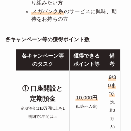
り組みたい方
メガバンク系
のサービスに興味、期
待をお持ちの方
各キャンペーン等の獲得ポイント数
各キャンペーン等
獲得できる
備
のタスク
ポイント等
考
9/3
0ま
① 口座開設と
で
10,000円
定期預金
(先
(口座へ入金)
定期預金は
10万円
以上を1
着3
明細で1年間以上
万
人)