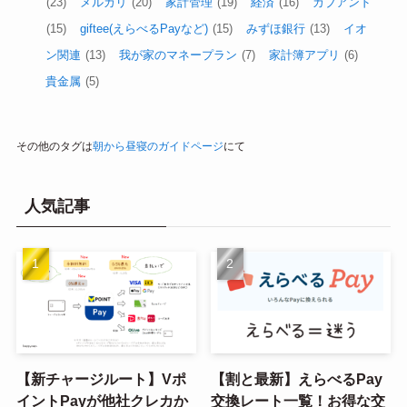
(23)
メルカリ
(20)
家計管理
(19)
経済
(16)
カブアンド
(15)
giftee(えらべるPayなど)
(15)
みずほ銀行
(13)
イオ
ン関連
(13)
我が家のマネープラン
(7)
家計簿アプリ
(6)
貴金属
(5)
その他のタグは
朝から昼寝のガイドページ
にて
人気記事
【新チャージルート】Vポ
【割と最新】えらべるPay
イントPayが他社クレカか
交換レート一覧！お得な交