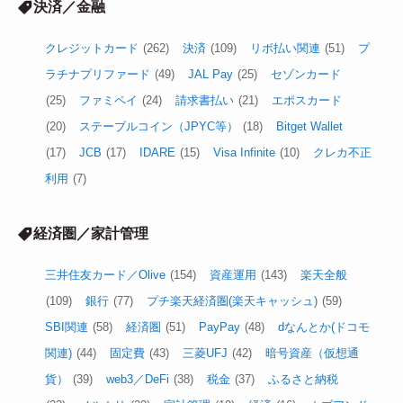
決済／金融
クレジットカード
(262)
決済
(109)
リボ払い関連
(51)
プ
ラチナプリファード
(49)
JAL Pay
(25)
セゾンカード
(25)
ファミペイ
(24)
請求書払い
(21)
エポスカード
(20)
ステーブルコイン（JPYC等）
(18)
Bitget Wallet
(17)
JCB
(17)
IDARE
(15)
Visa Infinite
(10)
クレカ不正
利用
(7)
経済圏／家計管理
三井住友カード／Olive
(154)
資産運用
(143)
楽天全般
(109)
銀行
(77)
プチ楽天経済圏(楽天キャッシュ)
(59)
SBI関連
(58)
経済圏
(51)
PayPay
(48)
dなんとか(ドコモ
関連)
(44)
固定費
(43)
三菱UFJ
(42)
暗号資産（仮想通
貨）
(39)
web3／DeFi
(38)
税金
(37)
ふるさと納税