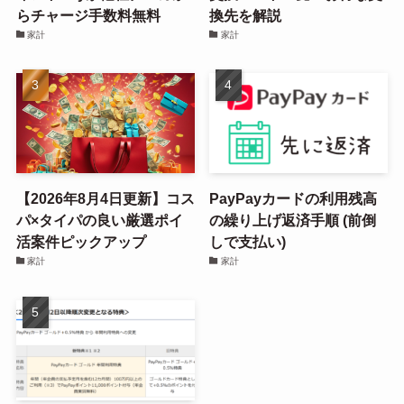
らチャージ手数料無料
換先を解説
家計
家計
【2026年8月4日更新】コス
PayPayカードの利用残高
パ×タイパの良い厳選ポイ
の繰り上げ返済手順 (前倒
活案件ピックアップ
しで支払い)
家計
家計