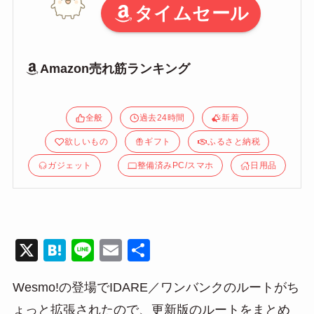
タイムセール
Amazon売れ筋ランキング
全般
過去24時間
新着
欲しいもの
ギフト
ふるさと納税
ガジェット
整備済みPC/スマホ
日用品
X
H
Li
E
共
at
n
m
有
Wesmo!の登場でIDARE／ワンバンクのルートがち
e
e
ail
ょっと拡張されたので、更新版のルートをまとめ