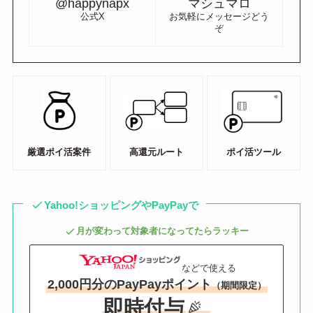
@happynapx
マシュマロ
公式X
お気軽にメッセージどう
ぞ
厳選ポイ活案件
高還元ルート
ポイ活ツール
Yahoo!ショッピングやPayPayで
月が変わって対象者になってたらラッキー
などで使える
2,000円分のPayPayポイント
（期間限定）
即時付与