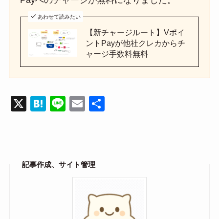
あわせて読みたい
【新チャージルート】Vポイ
ントPayが他社クレカからチ
ャージ手数料無料
X
H
Li
E
共
at
n
m
有
e
e
ail
n
a
記事作成、サイト管理