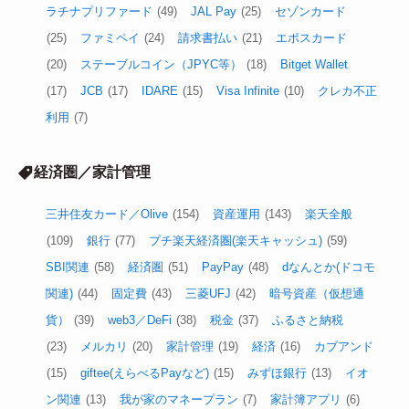
ラチナプリファード
(49)
JAL Pay
(25)
セゾンカード
(25)
ファミペイ
(24)
請求書払い
(21)
エポスカード
(20)
ステーブルコイン（JPYC等）
(18)
Bitget Wallet
(17)
JCB
(17)
IDARE
(15)
Visa Infinite
(10)
クレカ不正
利用
(7)
経済圏／家計管理
三井住友カード／Olive
(154)
資産運用
(143)
楽天全般
(109)
銀行
(77)
プチ楽天経済圏(楽天キャッシュ)
(59)
SBI関連
(58)
経済圏
(51)
PayPay
(48)
dなんとか(ドコモ
関連)
(44)
固定費
(43)
三菱UFJ
(42)
暗号資産（仮想通
貨）
(39)
web3／DeFi
(38)
税金
(37)
ふるさと納税
(23)
メルカリ
(20)
家計管理
(19)
経済
(16)
カブアンド
(15)
giftee(えらべるPayなど)
(15)
みずほ銀行
(13)
イオ
ン関連
(13)
我が家のマネープラン
(7)
家計簿アプリ
(6)