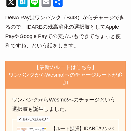
X
H
Li
E
共
at
n
m
有
DeNA Payはワンバンク（B/43）からチャージでき
e
e
ail
るので、IDAREの残高消化の選択肢としてApple
n
PayやGoogle Payでの支払いもできてちょっと便
a
利ですね、という話をします。
【最新のルートはこちら】
ワンバンクからWesmo!へのチャージルートが追
加
ワンバンクからWesmo!へのチャージという
選択肢も誕生しました。
あわせて読みたい
【ルート拡張】IDARE/ワンバ