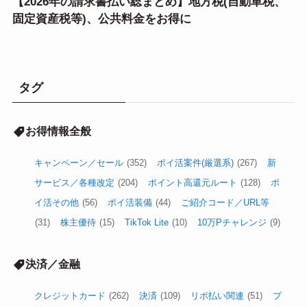
【2026年の請求書払い総まとめ】地方税(自動車税、
固定資産税等)、公共料金をお得に
タグ
お得情報全般
キャンペーン／セール
(352)
ポイ活案件(厳選系)
(267)
新
サービス／各種改定
(204)
ポイント高還元ルート
(128)
ポ
イ活その他
(56)
ポイ活装備
(44)
ご紹介コード／URL等
(31)
株主優待
(15)
TikTok Lite
(10)
10万Pチャレンジ
(9)
決済／金融
クレジットカード
(262)
決済
(109)
リボ払い関連
(51)
プ