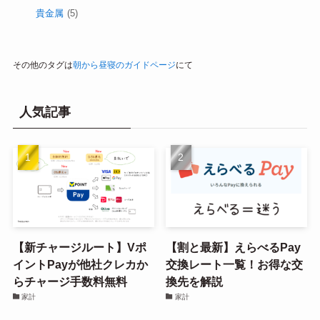
貴金属
(5)
その他のタグは
朝から昼寝のガイドページ
にて
人気記事
【新チャージルート】Vポ
【割と最新】えらべるPay
イントPayが他社クレカか
交換レート一覧！お得な交
らチャージ手数料無料
換先を解説
家計
家計