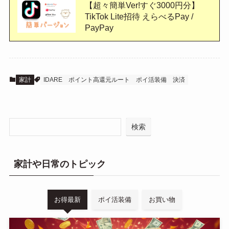
【超々簡単Ver!すぐ3000円分】
TikTok Lite招待 えらべるPay /
PayPay
家計
IDARE
ポイント高還元ルート
ポイ活装備
決済
検索
家計や日常のトピック
お得最新
ポイ活装備
お買い物