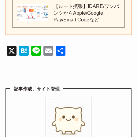
【ルート拡張】IDARE/ワンバ
ンクからApple/Google
Pay/Smart Codeなど
X
H
Li
E
共
at
n
m
有
e
e
ail
n
a
記事作成、サイト管理