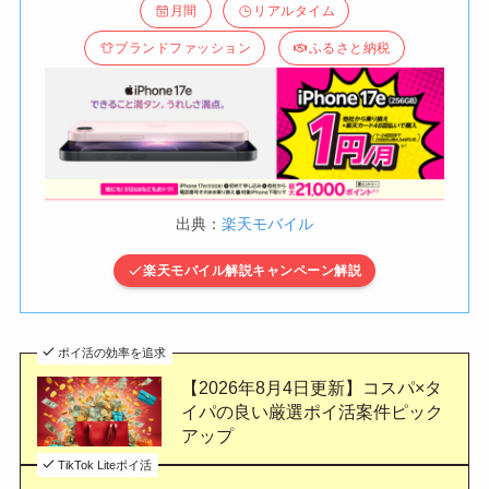
月間
リアルタイム
ブランドファッション
ふるさと納税
出典：
楽天モバイル
楽天モバイル解説キャンペーン解説
ポイ活の効率を追求
【2026年8月4日更新】コスパ×タ
イパの良い厳選ポイ活案件ピック
アップ
TikTok Liteポイ活