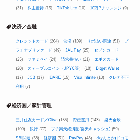
お得情報全般
キャンペーン／セール
(355)
ポイ活案件(厳選系)
(270)
新
サービス／各種改定
(204)
ポイント高還元ルート
(128)
ポ
イ活その他
(56)
ポイ活装備
(44)
ご紹介コード／URL等
(31)
株主優待
(15)
TikTok Lite
(10)
10万Pチャレンジ
(9)
決済／金融
クレジットカード
(264)
決済
(109)
リボ払い関連
(51)
プ
ラチナプリファード
(49)
JAL Pay
(25)
セゾンカード
(25)
ファミペイ
(24)
請求書払い
(21)
エポスカード
(20)
ステーブルコイン（JPYC等）
(18)
Bitget Wallet
(17)
JCB
(17)
IDARE
(15)
Visa Infinite
(10)
クレカ不正
利用
(7)