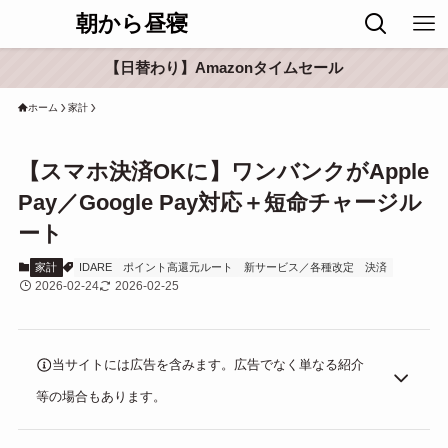
朝から昼寝
【日替わり】Amazonタイムセール
ホーム
家計
【スマホ決済OKに】ワンバンクがApple
Pay／Google Pay対応＋短命チャージル
ート
家計
IDARE
ポイント高還元ルート
新サービス／各種改定
決済
2026-02-24
2026-02-25
当サイトには広告を含みます。広告でなく単なる紹介
等の場合もあります。