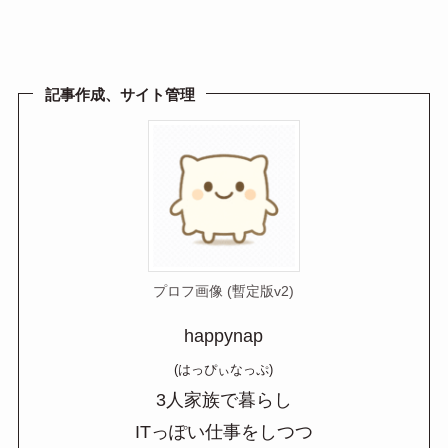
at
n
m
有
e
e
ail
n
a
記事作成、サイト管理
プロフ画像 (暫定版v2)
happynap
(はっぴぃなっぷ)
3人家族で暮らし
ITっぽい仕事をしつつ