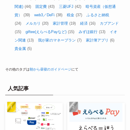
経済圏／家計管理
三井住友カード／Olive
(155)
資産運用
(143)
楽天全般
(109)
銀行
(77)
プチ楽天経済圏(楽天キャッシュ)
(59)
SBI関連
(58)
経済圏
(51)
PayPay
(48)
dなんとか(ドコモ
関連)
(44)
固定費
(43)
三菱UFJ
(42)
暗号資産（仮想通
貨）
(39)
web3／DeFi
(38)
税金
(37)
ふるさと納税
(24)
メルカリ
(20)
家計管理
(19)
経済
(16)
カブアンド
(15)
giftee(えらべるPayなど)
(15)
みずほ銀行
(13)
イオ
ン関連
(13)
我が家のマネープラン
(7)
家計簿アプリ
(6)
貴金属
(5)
その他のタグは
朝から昼寝のガイドページ
にて
人気記事