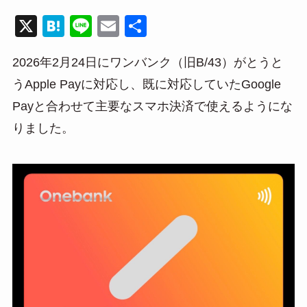
X
H
Li
E
共
at
n
m
有
2026年2月24日にワンバンク（旧B/43）がとうと
e
e
ail
うApple Payに対応し、既に対応していたGoogle
n
Payと合わせて主要なスマホ決済で使えるようにな
a
りました。