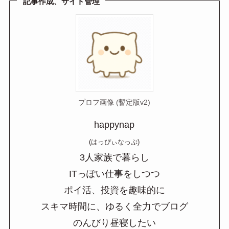
a
記事作成、サイト管理
プロフ画像 (暫定版v2)
happynap
(はっぴぃなっぷ)
3人家族で暮らし
ITっぽい仕事をしつつ
ポイ活、投資を趣味的に
スキマ時間に、ゆるく全力でブログ
のんびり昼寝したい