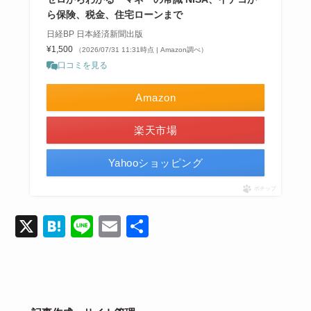
ら保険、税金、住宅ローンまで
日経BP 日本経済新聞出版
¥1,500
（2026/07/31 11:31時点 | Amazon調べ）
口コミを見る
Amazon
楽天市場
Yahooショッピング
ポチップ
X
H
Li
E
共
at
n
m
有
e
e
ail
n