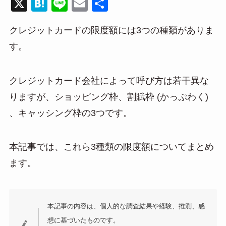
X
H
Li
E
共
at
n
m
有
クレジットカードの限度額には3つの種類がありま
e
e
ail
す。
n
a
クレジットカード会社によって呼び方は若干異な
りますが、ショッピング枠、割賦枠 (かっぷわく)
、キャッシング枠の3つです。
本記事では、これら3種類の限度額についてまとめ
ます。
本記事の内容は、個人的な調査結果や経験、推測、感
想に基づいたものです。