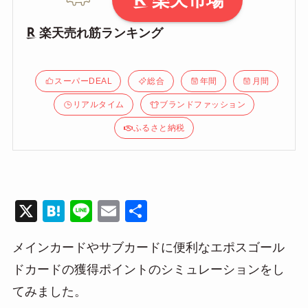
楽天市場
楽天売れ筋ランキング
スーパーDEAL
総合
年間
月間
リアルタイム
ブランドファッション
ふるさと納税
X
H
Li
E
共
at
n
m
有
メインカードやサブカードに便利なエポスゴール
e
e
ail
ドカードの獲得ポイントのシミュレーションをし
n
てみました。
a