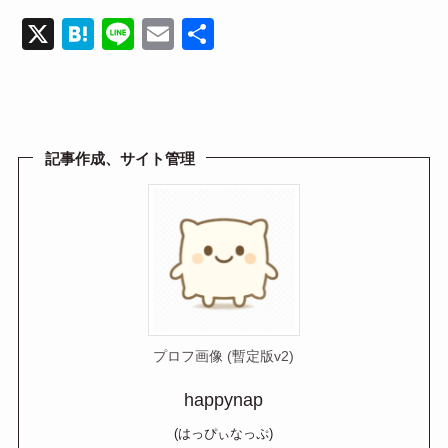
X
H
Li
E
共
at
n
m
有
e
e
ail
n
a
記事作成、サイト管理
プロフ画像 (暫定版v2)
happynap
(はっぴぃなっぷ)