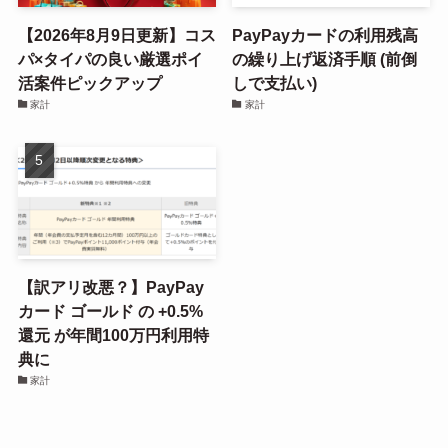
【2026年8月9日更新】コス
PayPayカードの利用残高
パ×タイパの良い厳選ポイ
の繰り上げ返済手順 (前倒
活案件ピックアップ
しで支払い)
家計
家計
【訳アリ改悪？】PayPay
カード ゴールド の +0.5%
還元 が年間100万円利用特
典に
家計