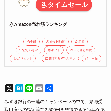
タイムセール
Amazon売れ筋ランキング
全般
過去24時間
新着
欲しいもの
ギフト
ふるさと納税
ガジェット
整備済みPC/スマホ
日用品
X
H
Li
E
共
at
n
m
有
みずほ銀行の一連のキャンペーンの中で、給与受
e
e
ail
取口座への指定等で2,500円を獲得できる特典があ