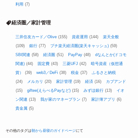
利用
(7)
経済圏／家計管理
三井住友カード／Olive
(155)
資産運用
(144)
楽天全般
(109)
銀行
(77)
プチ楽天経済圏(楽天キャッシュ)
(59)
SBI関連
(58)
経済圏
(51)
PayPay
(48)
dなんとか(ドコモ
関連)
(44)
固定費
(43)
三菱UFJ
(42)
暗号資産（仮想通
貨）
(39)
web3／DeFi
(38)
税金
(37)
ふるさと納税
(24)
メルカリ
(20)
家計管理
(19)
経済
(16)
カブアンド
(15)
giftee(えらべるPayなど)
(15)
みずほ銀行
(13)
イオ
ン関連
(13)
我が家のマネープラン
(7)
家計簿アプリ
(6)
貴金属
(5)
その他のタグは
朝から昼寝のガイドページ
にて