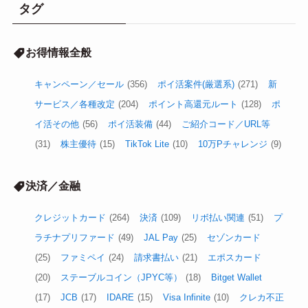
タグ
お得情報全般
キャンペーン／セール
(356)
ポイ活案件(厳選系)
(271)
新
サービス／各種改定
(204)
ポイント高還元ルート
(128)
ポ
イ活その他
(56)
ポイ活装備
(44)
ご紹介コード／URL等
(31)
株主優待
(15)
TikTok Lite
(10)
10万Pチャレンジ
(9)
決済／金融
クレジットカード
(264)
決済
(109)
リボ払い関連
(51)
プ
ラチナプリファード
(49)
JAL Pay
(25)
セゾンカード
(25)
ファミペイ
(24)
請求書払い
(21)
エポスカード
(20)
ステーブルコイン（JPYC等）
(18)
Bitget Wallet
(17)
JCB
(17)
IDARE
(15)
Visa Infinite
(10)
クレカ不正