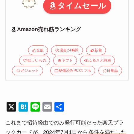
タイムセール
Amazon売れ筋ランキング
全般
過去24時間
新着
欲しいもの
ギフト
ふるさと納税
ガジェット
整備済みPC/スマホ
日用品
X
H
Li
E
共
at
n
m
有
これまで招待経由でのみ発行可能だった楽天ブラ
e
e
ail
ックカードが、2024年7月1日から
条件を満たした