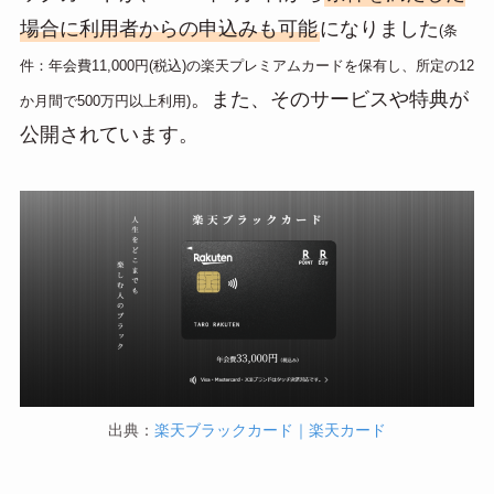
n
場合に利用者からの申込みも可能
になりました
a
(条
件：年会費11,000円(税込)の楽天プレミアムカードを保有し、所定の12
。また、そのサービスや特典が
か月間で500万円以上利用)
公開されています。
出典：
楽天ブラックカード｜楽天カード