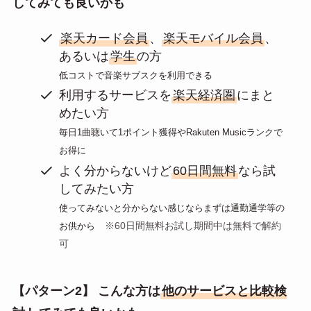
してみても良いかも
楽天カード会員
、
楽天モバイル会員
、
あるいは
学生
の方
低コストで音楽サブスクを利用できる
利用するサービスを
楽天経済圏
にまと
めたい方
毎日1曲聴いて1ポイント獲得やRakuten Musicランクで
お得に
よく分からないけど
60日間無料
なら試
してみたい方
使ってみないと分からない感じならまずは通勤通学等の
※60日間無料お試し期間中は無料で解約
お供から
可
【パターン2】 こんな方は
他のサービスと比較検