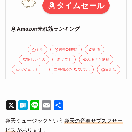
タイムセール
Amazon売れ筋ランキング
全般
過去24時間
新着
欲しいもの
ギフト
ふるさと納税
ガジェット
整備済みPC/スマホ
日用品
X
H
Li
E
共
at
n
m
有
楽天ミュージックという
楽天の音楽サブスクサー
e
e
ail
ビス
があります。