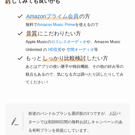
討
してみても良いかも
Amazonプライム会員
の方
無料で
Amazon Music Prime
を使えるので
音質
にこだわりたい方
Apple Musicの
ロスレスオーディオ
や、Amazon Music
Unlimited の
HD音質
や
空間オーディオ
等
もっと
しっかり比較検討
したい方
あとはアプリの使い勝手や独自機能、その他の好み等の
観点もあるので、気になる方は調べたり試したりしてみ
てください！
前述のバンドルプランも選択肢の1つですが、上記パ
ターンでは初回60日間の無料お試しキャンペーンのあ
る有料プランを前提にしています。