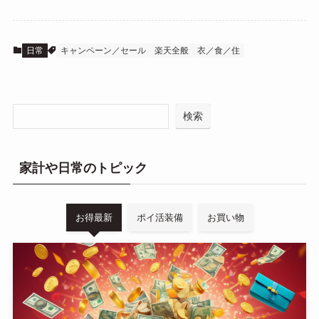
日常
キャンペーン／セール
楽天全般
衣／食／住
検索
家計や日常のトピック
お得最新
ポイ活装備
お買い物