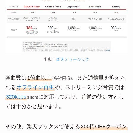
出典：
楽天ミュージック
楽曲数は
1億曲以上
、また通信量を抑えら
(各社同様)
れる
オフライン再生
や、ストリーミング音質では
320kbps
に対応しており、普通の使い方とし
(High)
ては十分かと思います。
その他、楽天ブックスで使える
200円OFFクーポン