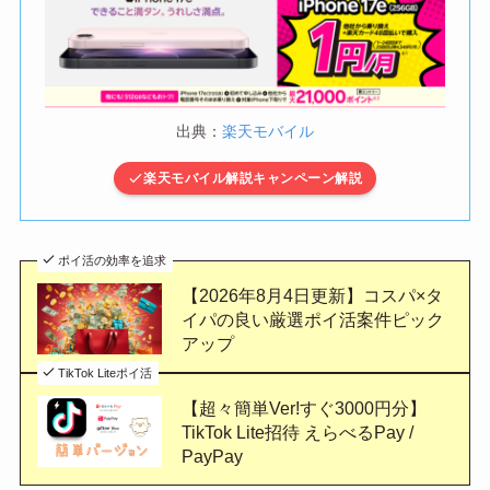
出典：
楽天モバイル
楽天モバイル解説キャンペーン解説
ポイ活の効率を追求
【2026年8月4日更新】コスパ×タ
イパの良い厳選ポイ活案件ピック
アップ
TikTok Liteポイ活
【超々簡単Ver!すぐ3000円分】
TikTok Lite招待 えらべるPay /
PayPay