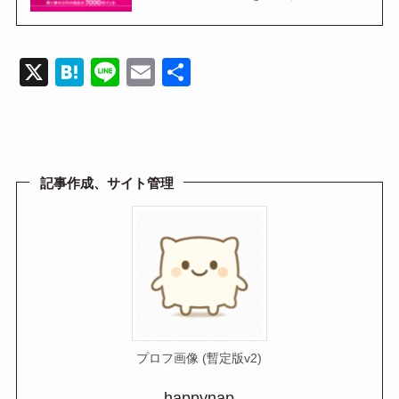
X
H
Li
E
共
at
n
m
有
e
e
ail
n
a
記事作成、サイト管理
プロフ画像 (暫定版v2)
happynap