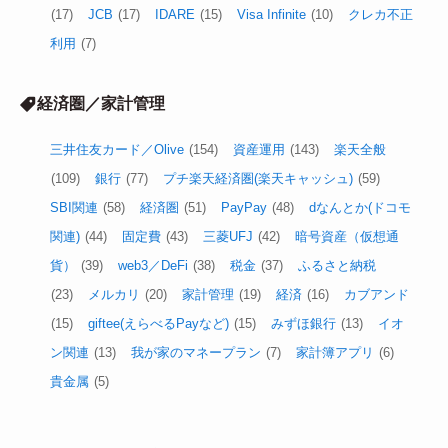
(17)
JCB
(17)
IDARE
(15)
Visa Infinite
(10)
クレカ不正
利用
(7)
経済圏／家計管理
三井住友カード／Olive
(154)
資産運用
(143)
楽天全般
(109)
銀行
(77)
プチ楽天経済圏(楽天キャッシュ)
(59)
SBI関連
(58)
経済圏
(51)
PayPay
(48)
dなんとか(ドコモ
関連)
(44)
固定費
(43)
三菱UFJ
(42)
暗号資産（仮想通
貨）
(39)
web3／DeFi
(38)
税金
(37)
ふるさと納税
(23)
メルカリ
(20)
家計管理
(19)
経済
(16)
カブアンド
(15)
giftee(えらべるPayなど)
(15)
みずほ銀行
(13)
イオ
ン関連
(13)
我が家のマネープラン
(7)
家計簿アプリ
(6)
貴金属
(5)