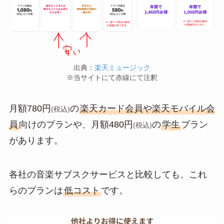
出典：
楽天ミュージック
※当サイトにて赤線にて注釈
月額780円
の
楽天カード会員や楽天モバイル会
(税込)
員
向けのプランや、月額480円
の
学生
プラン
(税込)
があります。
各社の音楽サブスクサービスと比較しても、これ
らのプランは
低コスト
です。