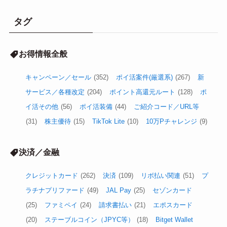
タグ
お得情報全般
キャンペーン／セール
(352)
ポイ活案件(厳選系)
(267)
新
サービス／各種改定
(204)
ポイント高還元ルート
(128)
ポ
イ活その他
(56)
ポイ活装備
(44)
ご紹介コード／URL等
(31)
株主優待
(15)
TikTok Lite
(10)
10万Pチャレンジ
(9)
決済／金融
クレジットカード
(262)
決済
(109)
リボ払い関連
(51)
プ
ラチナプリファード
(49)
JAL Pay
(25)
セゾンカード
(25)
ファミペイ
(24)
請求書払い
(21)
エポスカード
(20)
ステーブルコイン（JPYC等）
(18)
Bitget Wallet