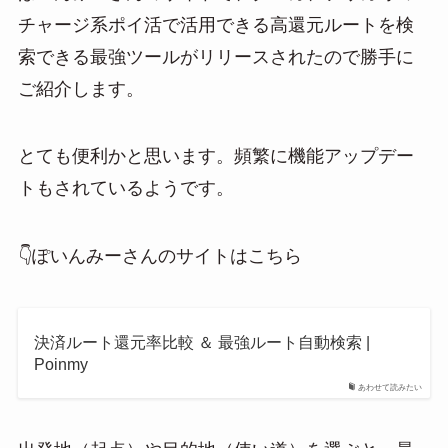
e
e
ail
チャージ系ポイ活で活用できる高還元ルートを検
n
索できる最強ツールがリリースされたので勝手に
a
ご紹介します。
とても便利かと思います。頻繁に機能アップデー
トもされているようです。
👇ぽいんみーさんのサイトはこちら
決済ルート還元率比較 ＆ 最強ルート自動検索 |
Poinmy
あわせて読みたい