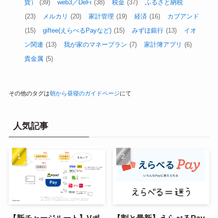
貨）
(39)
web3／DeFi
(38)
税金
(37)
ふるさと納税
(23)
メルカリ
(20)
家計管理
(19)
経済
(16)
カブアンド
(15)
giftee(えらべるPayなど)
(15)
みずほ銀行
(13)
イオ
ン関連
(13)
我が家のマネープラン
(7)
家計簿アプリ
(6)
貴金属
(5)
その他のタグは
朝から昼寝のガイドページ
にて
人気記事
【新チャージルート】Vポ
【割と最新】えらべるPay