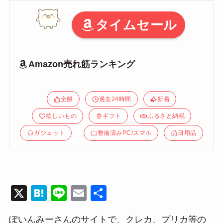
タイムセール
Amazon売れ筋ランキング
全般
過去24時間
新着
欲しいもの
ギフト
ふるさと納税
ガジェット
整備済みPC/スマホ
日用品
X
H
Li
E
共
at
n
m
有
ぽいんみーさんのサイトで、クレカ、プリカ等の