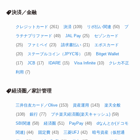
決済／金融
クレジットカード
(261)
決済
(109)
リボ払い関連
(50)
プ
ラチナプリファード
(49)
JAL Pay
(25)
セゾンカード
(25)
ファミペイ
(23)
請求書払い
(21)
エポスカード
(20)
ステーブルコイン（JPYC等）
(18)
Bitget Wallet
(17)
JCB
(17)
IDARE
(15)
Visa Infinite
(10)
クレカ不正
利用
(7)
経済圏／家計管理
三井住友カード／Olive
(153)
資産運用
(143)
楽天全般
(108)
銀行
(77)
プチ楽天経済圏(楽天キャッシュ)
(59)
SBI関連
(58)
経済圏
(51)
PayPay
(48)
dなんとか(ドコモ
関連)
(44)
固定費
(43)
三菱UFJ
(42)
暗号資産（仮想通