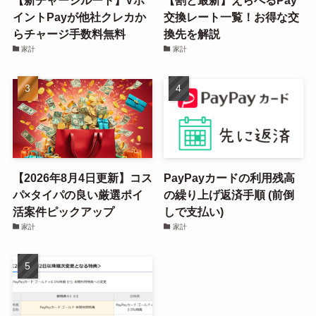
イントPayが他社クレカか
交換レート一覧！お得な交
らチャージ手数料無料
換先を解説
家計
家計
【2026年8月4日更新】コス
PayPayカードの利用残高
パ×タイパの良い厳選ポイ
の繰り上げ返済手順 (前倒
活案件ピックアップ
しで支払い)
家計
家計