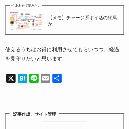
あわせて読みたい
【メモ】チャージ系ポイ活の終焉
か
使えるうちはお得に利用させてもらいつつ、経過
を見守りたいと思います。
X
H
Li
E
共
at
n
m
有
e
e
ail
n
a
記事作成、サイト管理