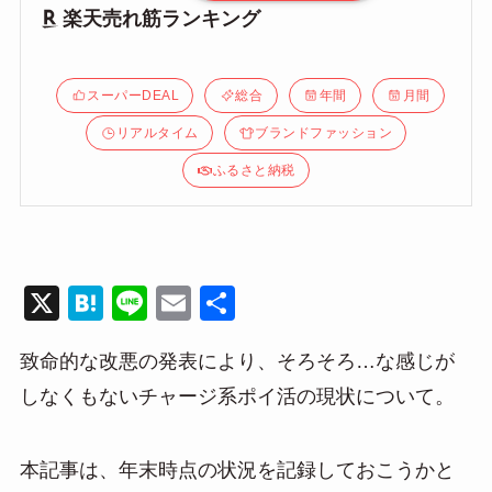
楽天売れ筋ランキング
スーパーDEAL
総合
年間
月間
リアルタイム
ブランドファッション
ふるさと納税
X
H
Li
E
共
at
n
m
有
致命的な改悪の発表により、そろそろ…な感じが
e
e
ail
しなくもないチャージ系ポイ活の現状について。
n
a
本記事は、年末時点の状況を記録しておこうかと