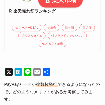
楽天市場
楽天売れ筋ランキング
スーパーDEAL
総合
年間
月間
リアルタイム
ブランドファッション
ふるさと納税
X
H
Li
E
共
at
n
m
有
PayPayカードが
複数枚発行
できるようになったの
e
e
ail
で、どのようなメリットがあるか考察してみま
n
す。
a