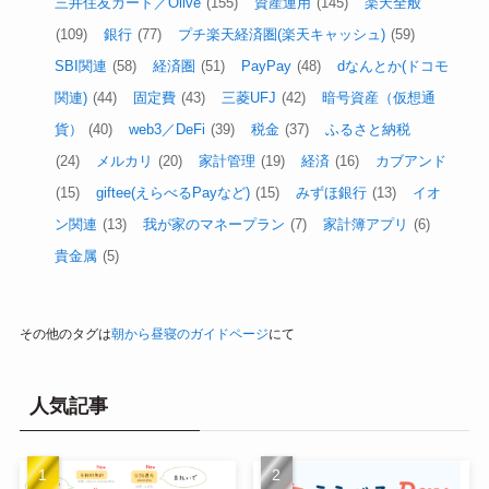
三井住友カード／Olive
(155)
資産運用
(145)
楽天全般
(109)
銀行
(77)
プチ楽天経済圏(楽天キャッシュ)
(59)
SBI関連
(58)
経済圏
(51)
PayPay
(48)
dなんとか(ドコモ
関連)
(44)
固定費
(43)
三菱UFJ
(42)
暗号資産（仮想通
貨）
(40)
web3／DeFi
(39)
税金
(37)
ふるさと納税
(24)
メルカリ
(20)
家計管理
(19)
経済
(16)
カブアンド
(15)
giftee(えらべるPayなど)
(15)
みずほ銀行
(13)
イオ
ン関連
(13)
我が家のマネープラン
(7)
家計簿アプリ
(6)
貴金属
(5)
その他のタグは
朝から昼寝のガイドページ
にて
人気記事