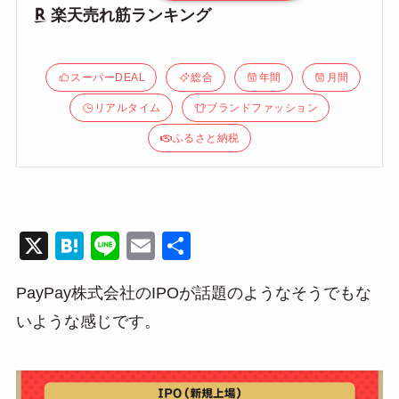
楽天売れ筋ランキング
スーパーDEAL
総合
年間
月間
リアルタイム
ブランドファッション
ふるさと納税
X
H
Li
E
共
at
n
m
有
PayPay株式会社のIPOが話題のようなそうでもな
e
e
ail
いような感じです。
n
a