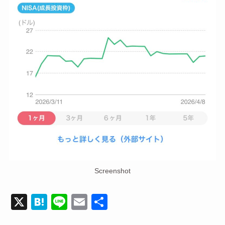
Screenshot
X
H
Li
E
共
at
n
m
有