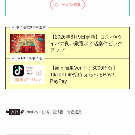
クーポン特集
ポイ活の効率を追求
【2026年8月9日更新】コスパ×タ
イパの良い厳選ポイ活案件ピック
アップ
TikTok Liteポイ活
【超々簡単Ver!すぐ3000円分】
TikTok Lite招待 えらべるPay /
PayPay
家計
PayPay
決済
経済圏
資産運用