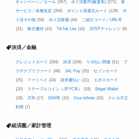
キャンペーン／セール
(357)
ポイ活案件(厳選系)
(271)
新
サービス／各種改定
(204)
ポイント高還元ルート
(128)
ポ
イ活その他
(56)
ポイ活装備
(44)
ご紹介コード／URL等
(31)
株主優待
(15)
TikTok Lite
(10)
10万Pチャレンジ
(9)
決済／金融
クレジットカード
(264)
決済
(109)
リボ払い関連
(51)
プ
ラチナプリファード
(49)
JAL Pay
(25)
セゾンカード
(25)
ファミペイ
(24)
請求書払い
(21)
エポスカード
(20)
ステーブルコイン（JPYC等）
(18)
Bitget Wallet
(18)
JCB
(17)
IDARE
(15)
Visa Infinite
(10)
クレカ不正
利用
(7)
経済圏／家計管理