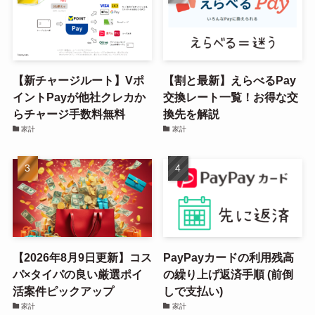
【新チャージルート】Vポ
【割と最新】えらべるPay
イントPayが他社クレカか
交換レート一覧！お得な交
らチャージ手数料無料
換先を解説
家計
家計
【2026年8月9日更新】コス
PayPayカードの利用残高
パ×タイパの良い厳選ポイ
の繰り上げ返済手順 (前倒
活案件ピックアップ
しで支払い)
家計
家計