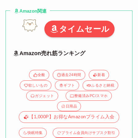
Amazon関連
タイムセール
Amazon売れ筋ランキング
全般
過去24時間
新着
欲しいもの
ギフト
ふるさと納税
ガジェット
整備済みPC/スマホ
日用品
【1,000P】お得なAmazonプライム入会
快眠特集
プライム会員向けサブスク割引