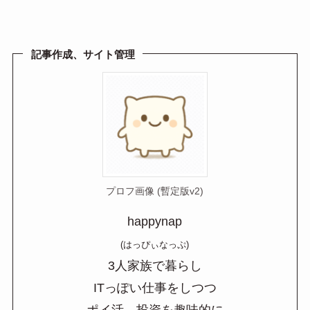
e
e
ail
n
a
記事作成、サイト管理
プロフ画像 (暫定版v2)
happynap
(はっぴぃなっぷ)
3人家族で暮らし
ITっぽい仕事をしつつ
ポイ活、投資を趣味的に