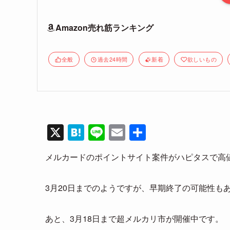
Amazon売れ筋ランキング
全般
過去24時間
新着
欲しいもの
X
H
Li
E
共
at
n
m
有
メルカードのポイントサイト案件がハピタスで高
e
e
ail
n
3月20日までのようですが、早期終了の可能性も
a
あと、3月18日まで超メルカリ市が開催中です。