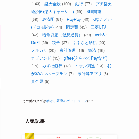
(143)
楽天全般
(109)
銀行
(77)
プチ楽天
経済圏(楽天キャッシュ)
(59)
SBI関連
(58)
経済圏
(51)
PayPay
(48)
dなんとか
(ドコモ関連)
(44)
固定費
(43)
三菱UFJ
(42)
暗号資産（仮想通貨）
(39)
web3／
DeFi
(38)
税金
(37)
ふるさと納税
(23)
メルカリ
(20)
家計管理
(19)
経済
(16)
カブアンド
(15)
giftee(えらべるPayなど)
(15)
みずほ銀行
(13)
イオン関連
(13)
我
が家のマネープラン
(7)
家計簿アプリ
(6)
貴金属
(5)
その他のタグは
朝から昼寝のガイドページ
にて
人気記事