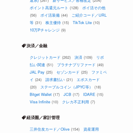
選系)
(267)
新サービス／各種改定
(204)
ポイント高還元ルート
(128)
ポイ活その他
(56)
ポイ活装備
(44)
ご紹介コード／URL
等
(31)
株主優待
(15)
TikTok Lite
(10)
10万Pチャレンジ
(9)
決済／金融
クレジットカード
(262)
決済
(109)
リボ
払い関連
(51)
プラチナプリファード
(49)
JAL Pay
(25)
セゾンカード
(25)
ファミペ
イ
(24)
請求書払い
(21)
エポスカード
(20)
ステーブルコイン（JPYC等）
(18)
Bitget Wallet
(17)
JCB
(17)
IDARE
(15)
Visa Infinite
(10)
クレカ不正利用
(7)
経済圏／家計管理
三井住友カード／Olive
(154)
資産運用