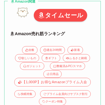
Amazon関連
タイムセール
Amazon売れ筋ランキング
全般
過去24時間
新着
欲しいもの
ギフト
ふるさと納税
ガジェット
整備済みPC/スマホ
日用品
【1,000P】お得なAmazonプライム入会
快眠特集
プライム会員向けサブスク割引
クーポン特集