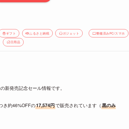
ギフト
ふるさと納税
ガジェット
整備済みPC/スマホ
日用品
ark6」の新発売記念セール情報です。
つき約46%OFFの
17,574円
で販売されています（
黒のみ