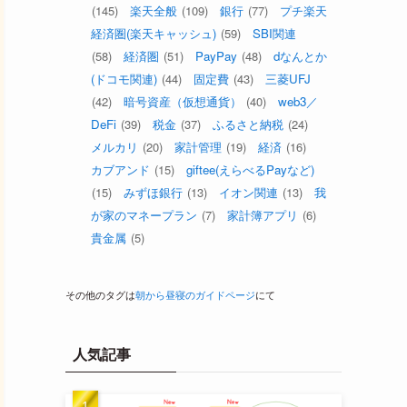
(145)
楽天全般
(109)
銀行
(77)
プチ楽天
経済圏(楽天キャッシュ)
(59)
SBI関連
(58)
経済圏
(51)
PayPay
(48)
dなんとか
(ドコモ関連)
(44)
固定費
(43)
三菱UFJ
(42)
暗号資産（仮想通貨）
(40)
web3／
DeFi
(39)
税金
(37)
ふるさと納税
(24)
メルカリ
(20)
家計管理
(19)
経済
(16)
カブアンド
(15)
giftee(えらべるPayなど)
(15)
みずほ銀行
(13)
イオン関連
(13)
我
が家のマネープラン
(7)
家計簿アプリ
(6)
貴金属
(5)
その他のタグは
朝から昼寝のガイドページ
にて
人気記事