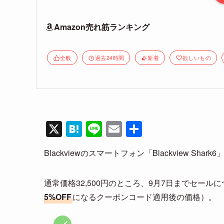
Amazon売れ筋ランキング
全般
過去24時間
新着
欲しいもの
X
H
Li
E
共
at
n
m
有
Blackviewのスマートフォン「Blackview Sh
e
e
ail
n
通常価格32,500円のところ、9月7日までセールに
a
5%OFF
になるクーポンコード適用後の価格）。