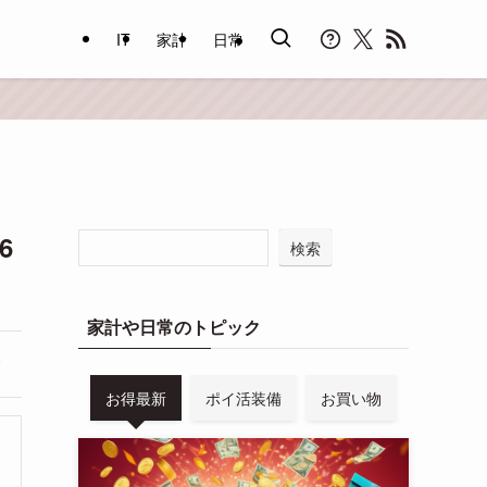
IT
家計
日常
6
検索
家計や日常のトピック
お得最新
ポイ活装備
お買い物