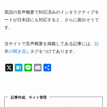
英語の音声概要で対応済みのインタラクティブモ
ードが日本語にも対応すると、さらに面白そうで
す。
当サイトで音声概要を掲載してある記事には、
記
事の聞き流し
タグをつけてあります。
X
H
Li
E
共
at
n
m
有
e
e
ail
n
a
記事作成、サイト管理