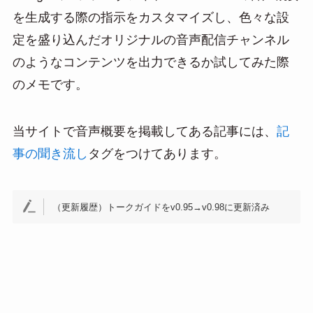
e
e
ail
を生成する際の指示をカスタマイズし、色々な設
n
定を盛り込んだオリジナルの音声配信チャンネル
a
のようなコンテンツを出力できるか試してみた際
のメモです。
当サイトで音声概要を掲載してある記事には、
記
事の聞き流し
タグをつけてあります。
（更新履歴）トークガイドをv0.95→v0.98に更新済み