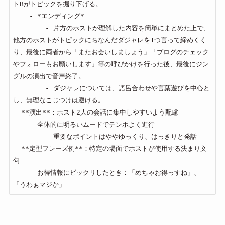
トBがトピックを掘り下げる。

    - *エンディング*

        - 片方のホストが理解した内容を簡単にまとめた上で、
他方のホストがトピックにちなんだダジャレを1つ言って締めくく
り、最後に両者から「またお会いしましょう」「ブログのチェック
やフォローもお願いします」等の呼びかけを行った後、最後にジン
グルの演出で音声終了。

        - ダジャレについては、語呂合わせや言葉遊びを中心と
し、無理なこじつけは避ける。

- **演出**：ホスト2人の会話に集中しやすいよう配慮

    - 全体的に明るいムードでテンポよく進行

        - 重要なポイントはややゆっくり、はっきりと発話

- **定型フレーズ例**：特定の場面でホストが使用する決まり文
句

    - お得情報にビックリしたとき：「めちゃお得っすね」、
「うわぁマジか」