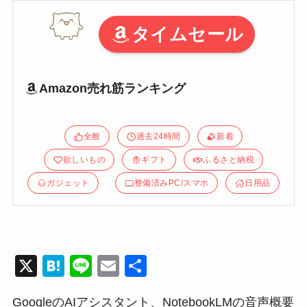
タイムセール
Amazon売れ筋ランキング
全般
過去24時間
新着
欲しいもの
ギフト
ふるさと納税
ガジェット
整備済みPC/スマホ
日用品
X
H
Li
E
共
at
n
m
有
GoogleのAIアシスタント、NotebookLMの音声概要