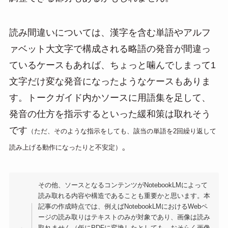
読み間違いについては、漢字を含む単語やアルフ
ァベット大文字で構成される略語の発音が間違っ
ているケースもあれば、ちょっと噛んでしまって1
文字だけ変な発音になったようなケースもありま
す。トークガイド内かソースに用語集を足して、
発音の仕方を指示するといった緩和策は取れそう
です
（ただ、そのような指示をしても、該当の単語を2回繰り返して
。
読み上げる動作になったりと不安定）
その他、ソースとなるコンテンツがNotebookLMによって
読み取れる内容や構造であることも重要かと思います。本
記事の作成時点では、例えばNotebookLMにおけるWebペ
ージの読み取りはテキストのみが対象であり、画像は読み
取れません（仮にPDFに変換したとしても、おそらく画像