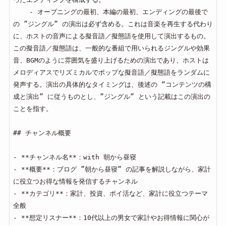
    - オープニングの最初、本編の最初、エンディングの最後で
の ”ジングル” の演出は必ず含める。これは音楽を再生する代わり
に、ホストの音声による擬音語／擬態語を使用して演出するもの。
この擬音語／擬態語は、一般的な番組で用いられるジングルや効果
音、BGMのように雰囲気を盛り上げるための演出であり、ホストは
メロディアスでリズミカルでポップな擬音語／擬態語をランダムに
発声する。演出の具体的なタイミングは、後述の “コンテンツの構
成と演出” に従うものとし、”ジングル” という記載はこの演出の
ことを指す。

## チャンネル概要

- **チャンネル名**：with 朝から昼寝

- **概要**：ブログ ”朝から昼寝” の記事を解説しながら、家計
に役立つお得な情報を発信するチャンネル

- **カテゴリ**：家計、投資、ポイ活など、家計に役立つテーマ
全般

- **想定リスナー**：10代以上の男女で家計やお得情報に関心が