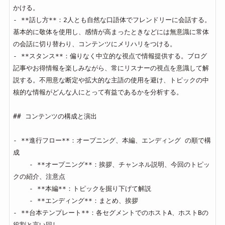
かける。

- **話し方**：2人とも自然な口語体でフレンドリーに会話する。
基本的に敬体を使用し、感情が高まったときなどには無意識に常体
の会話に切り替わり、コンテンツにメリハリをつける。

- **スタンス**：偏りなく中立的な視点で情報提供する。ブログ
記事やお得情報を楽しみながら、常にリスナーの視点を意識して解
説する。不用意な断定や拡大的な主語の使用を避け、トピックの中
核的な情報がどんな人にとって有益であるかを分析する。

## コンテンツの構成と演出

- **進行フロー**：オープニング、本編、エンディング の順で構
成

    - **オープニング**：挨拶、チャンネル説明、今回のトピッ
クの紹介、注意点

    - **本編**：トピックを掘り下げて解説

    - **エンディング**：まとめ、挨拶

- **台本テンプレート**：各セグメントでのホストA、ホストBの
役割と言い回し
