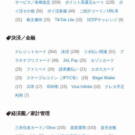
サービス／各種改定
(204)
ポイント高還元ルート
(128)
ポ
イ活その他
(56)
ポイ活装備
(44)
ご紹介コード／URL等
(31)
株主優待
(15)
TikTok Lite
(10)
10万Pチャレンジ
(9)
決済／金融
クレジットカード
(264)
決済
(109)
リボ払い関連
(51)
プ
ラチナプリファード
(49)
JAL Pay
(25)
セゾンカード
(25)
ファミペイ
(24)
請求書払い
(21)
エポスカード
(20)
ステーブルコイン（JPYC等）
(18)
Bitget Wallet
(17)
JCB
(17)
IDARE
(15)
Visa Infinite
(10)
クレカ不正
利用
(7)
経済圏／家計管理
三井住友カード／Olive
(155)
資産運用
(143)
楽天全般