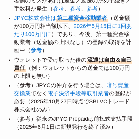
者側のミスがあれば返金／返送のため手続き／
手数料が発生（
参考
、
参考
、
参考
）
JPYC株式会社は
第二種資金移動業者
（送金額
が100万円相当額以下、
2026年5月15日に1回あ
たり100万円に
）であり、今後、第一種資金移
動業者（送金額の上限なし）の登録の取得を計
画中（
参考
）
ウォレットで受け取った後の
流通は自由＆自己
責任
（例：ウォレットからの送金では100万円
の上限も無い）
（参考）JPYCの仲介を行う場合は、
暗号資産
交換業
でなく
電子決済手段等取引業者
の登録が
必要（2025年10月27日時点でSBI VCトレード
株式会社のみ）
（参考）従来のJPYC Prepaidは前払式支払手段
（2025年6月1日に新規発行を終了済み）