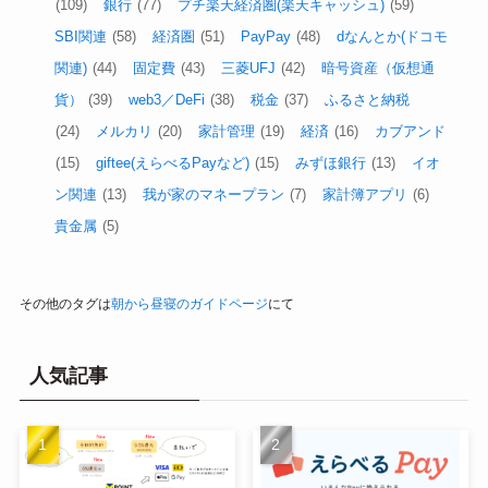
(109)
銀行
(77)
プチ楽天経済圏(楽天キャッシュ)
(59)
SBI関連
(58)
経済圏
(51)
PayPay
(48)
dなんとか(ドコモ
関連)
(44)
固定費
(43)
三菱UFJ
(42)
暗号資産（仮想通
貨）
(39)
web3／DeFi
(38)
税金
(37)
ふるさと納税
(24)
メルカリ
(20)
家計管理
(19)
経済
(16)
カブアンド
(15)
giftee(えらべるPayなど)
(15)
みずほ銀行
(13)
イオ
ン関連
(13)
我が家のマネープラン
(7)
家計簿アプリ
(6)
貴金属
(5)
その他のタグは
朝から昼寝のガイドページ
にて
人気記事