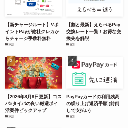
【新チャージルート】Vポ
【割と最新】えらべるPay
イントPayが他社クレカか
交換レート一覧！お得な交
らチャージ手数料無料
換先を解説
家計
家計
【2026年8月8日更新】コス
PayPayカードの利用残高
パ×タイパの良い厳選ポイ
の繰り上げ返済手順 (前倒
活案件ピックアップ
しで支払い)
家計
家計