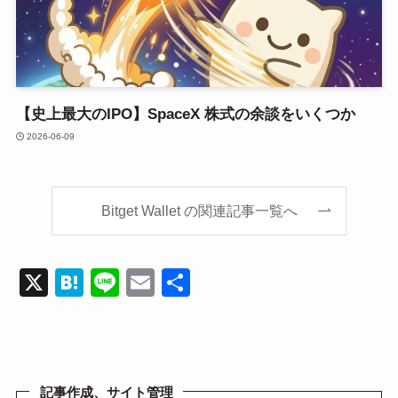
【史上最大のIPO】SpaceX 株式の余談をいくつか
2026-06-09
Bitget Wallet の関連記事一覧へ
X
H
Li
E
共
at
n
m
有
e
e
ail
n
a
記事作成、サイト管理