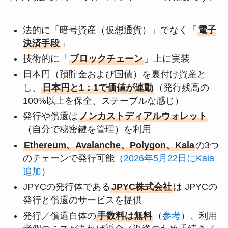
法的に「暗号資産（仮想通貨）」でなく「
電子
決済手段
」
技術的に「
ブロックチェーン
」上に実装
日本円（預貯金および国債）を裏付け資産と
し、
日本円と1：1で価値が連動
（発行残高の
100%以上を保全、ステーブルな感じ）
発行や償還は
ノンカストディアルウォレット
（自分で秘密鍵を管理）を利用
Ethereum、Avalanche、Polygon、Kaia
の3つ
のチェーンで発行可能（
2026年5月22日にKaia
追加
）
JPYCの発行体である
JPYC株式会社
は JPYCの
発行と償還のサービスを提供
発行／償還自体の
手数料は無料
（
参考
）、利用