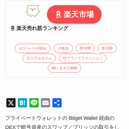
楽天市場
楽天売れ筋ランキング
スーパーDEAL
総合
年間
月間
リアルタイム
ブランドファッション
ふるさと納税
X
H
Li
E
共
at
n
m
有
プライベートウォレットの Bitget Wallet 経由の
e
e
ail
DEXで暗号資産のスワップ／ブリッジの取引をし