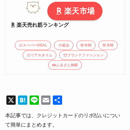
楽天市場
楽天売れ筋ランキング
スーパーDEAL
総合
年間
月間
リアルタイム
ブランドファッション
ふるさと納税
X
H
Li
E
共
at
n
m
有
本記事では、クレジットカードのリボ払いについ
e
e
ail
て簡単にまとめます。
n