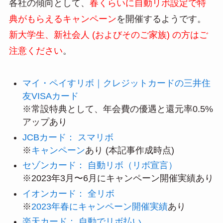
各社の傾向として、
春くらいに自動リボ設定で特
典がもらえるキャンペーン
を開催するようです。
新大学生、新社会人 (およびそのご家族) の方はご
注意ください
。
マイ・ペイすリボ｜クレジットカードの三井住
友VISAカード
※常設特典として、年会費の優遇と還元率0.5%
アップあり
JCBカード： スマリボ
※
キャンペーン
あり (本記事作成時点)
セゾンカード： 自動リボ（リボ宣言）
※2023年3月〜6月にキャンペーン開催実績あり
イオンカード： 全リボ
※
2023年春にキャンペーン開催実績
あり
楽天カード： 自動でリボ払い