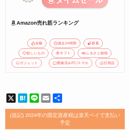
タイムセール
Amazon売れ筋ランキング
全般
過去24時間
新着
欲しいもの
ギフト
ふるさと納税
ガジェット
整備済みPC/スマホ
日用品
X
H
Li
E
共
at
n
m
有
e
e
ail
(追記) 2024年の固定資産税は楽天ペイで支払い
予定
n