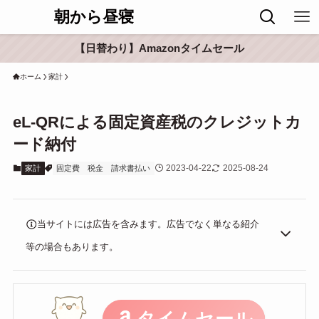
朝から昼寝
【日替わり】Amazonタイムセール
ホーム
家計
eL-QRによる固定資産税のクレジットカ
ード納付
2023-04-22
2025-08-24
家計
固定費
税金
請求書払い
当サイトには広告を含みます。広告でなく単なる紹介
等の場合もあります。