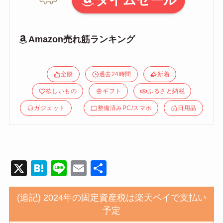
タイムセール
Amazon売れ筋ランキング
全般
過去24時間
新着
欲しいもの
ギフト
ふるさと納税
ガジェット
整備済みPC/スマホ
日用品
X
H
Li
E
共
at
n
m
有
e
e
ail
(追記) 2024年の固定資産税は楽天ペイで支払い
予定
n