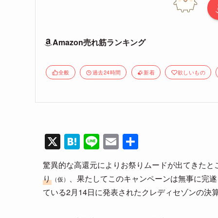
Amazon売れ筋ランキング
全般
過去24時間
新着
欲しいもの
X
H
Li
E
共
at
n
m
有
驚異的な高還元によりお祭りムードが出てきたと
e
e
ail
り
、果たしてこのキャンペーンは無事に完遂
（仮）
n
ている2月14日に発表されたクレディセゾンの決
a