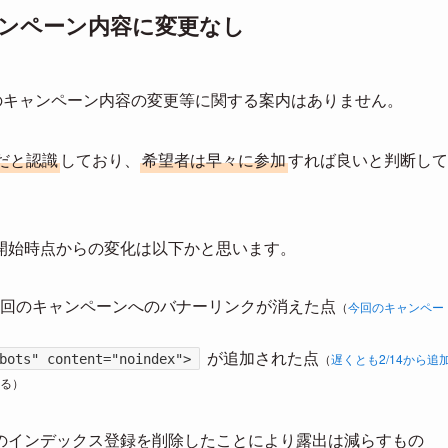
キャンペーン内容に変更なし
のキャンペーン内容の変更等に関する案内はありません。
だと認識
しており、
希望者は早々に参加
すれば良いと判断して
開始時点からの変化は以下かと思います。
回のキャンペーンへのバナーリンクが消えた点
（
今回のキャンペー
が追加された点
（
遅くとも2/14から追
bots" content="noindex">
る）
のインデックス登録を削除したことにより露出は減らすもの