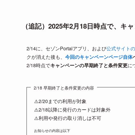
（追記）2025年2月18日時点で、
2/14に、セゾンPortalアプリ、および
公式サイト
クが消えた後も、
今回のキャンペーンページ自体
2/18時点で
キャンペーンの早期終了と条件変更
に
2/18 早期終了と条件変更の内容
⚠️2/20までの利用が対象
⚠️2/18以降に発行のカードは対象外
⚠️利用や発行の取り消しは不可
お知らせの内容は以下