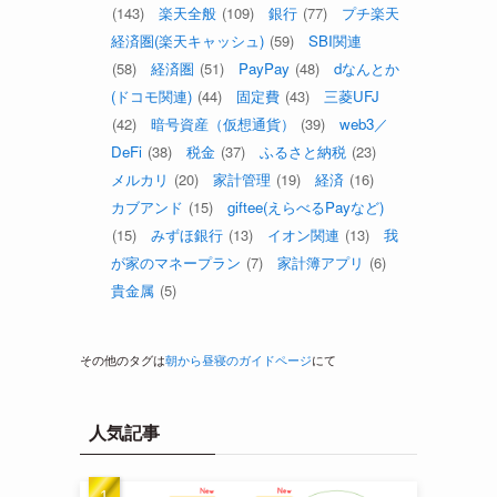
(143)
楽天全般
(109)
銀行
(77)
プチ楽天
経済圏(楽天キャッシュ)
(59)
SBI関連
(58)
経済圏
(51)
PayPay
(48)
dなんとか
(ドコモ関連)
(44)
固定費
(43)
三菱UFJ
(42)
暗号資産（仮想通貨）
(39)
web3／
DeFi
(38)
税金
(37)
ふるさと納税
(23)
メルカリ
(20)
家計管理
(19)
経済
(16)
カブアンド
(15)
giftee(えらべるPayなど)
(15)
みずほ銀行
(13)
イオン関連
(13)
我
が家のマネープラン
(7)
家計簿アプリ
(6)
貴金属
(5)
その他のタグは
朝から昼寝のガイドページ
にて
人気記事