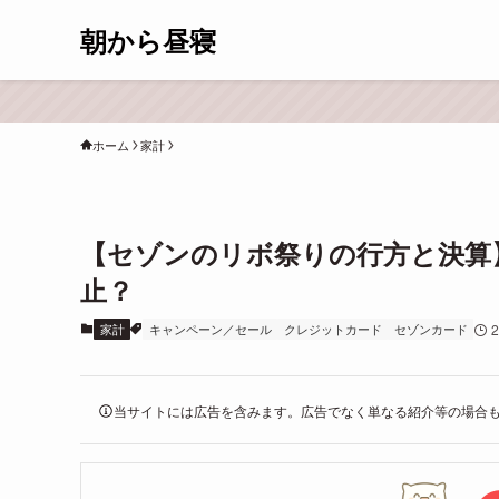
朝から昼寝
ホーム
家計
【セゾンのリボ祭りの行方と決算
止？
家計
キャンペーン／セール
クレジットカード
セゾンカード
2
当サイトには広告を含みます。広告でなく単なる紹介等の場合