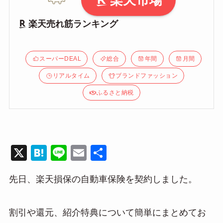
楽天市場
楽天売れ筋ランキング
スーパーDEAL
総合
年間
月間
リアルタイム
ブランドファッション
ふるさと納税
X
H
Li
E
共
at
n
m
有
先日、楽天損保の自動車保険を契約しました。
e
e
ail
n
a
割引や還元、紹介特典について簡単にまとめてお