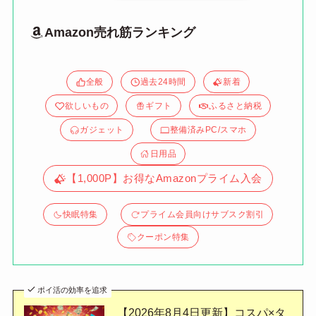
Amazon売れ筋ランキング
全般
過去24時間
新着
欲しいもの
ギフト
ふるさと納税
ガジェット
整備済みPC/スマホ
日用品
【1,000P】お得なAmazonプライム入会
快眠特集
プライム会員向けサブスク割引
クーポン特集
ポイ活の効率を追求
【2026年8月4日更新】コスパ×タ