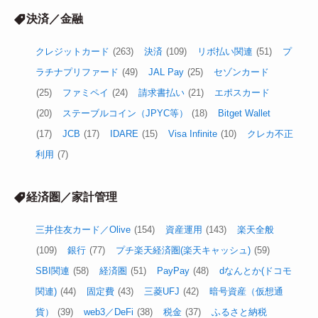
決済／金融
クレジットカード
(263)
決済
(109)
リボ払い関連
(51)
プ
ラチナプリファード
(49)
JAL Pay
(25)
セゾンカード
(25)
ファミペイ
(24)
請求書払い
(21)
エポスカード
(20)
ステーブルコイン（JPYC等）
(18)
Bitget Wallet
(17)
JCB
(17)
IDARE
(15)
Visa Infinite
(10)
クレカ不正
利用
(7)
経済圏／家計管理
三井住友カード／Olive
(154)
資産運用
(143)
楽天全般
(109)
銀行
(77)
プチ楽天経済圏(楽天キャッシュ)
(59)
SBI関連
(58)
経済圏
(51)
PayPay
(48)
dなんとか(ドコモ
関連)
(44)
固定費
(43)
三菱UFJ
(42)
暗号資産（仮想通
貨）
(39)
web3／DeFi
(38)
税金
(37)
ふるさと納税