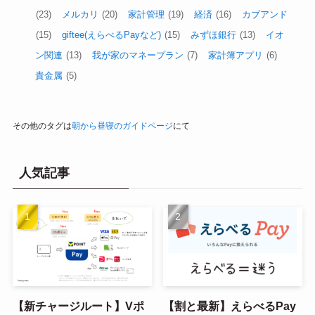
(23)
メルカリ
(20)
家計管理
(19)
経済
(16)
カブアンド
(15)
giftee(えらべるPayなど)
(15)
みずほ銀行
(13)
イオ
ン関連
(13)
我が家のマネープラン
(7)
家計簿アプリ
(6)
貴金属
(5)
その他のタグは
朝から昼寝のガイドページ
にて
人気記事
【新チャージルート】Vポ
【割と最新】えらべるPay