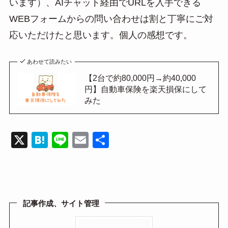
います）、AIチャット経由でURLを入手できる
WEBフォームからの問い合わせは割と丁寧にご対
応いただけたと思います。個人の感想です。
あわせて読みたい
【2台で約80,000円→約40,000
円】自動車保険を楽天損保にして
みた
X
H
Li
E
共
at
n
m
有
e
e
ail
n
a
記事作成、サイト管理