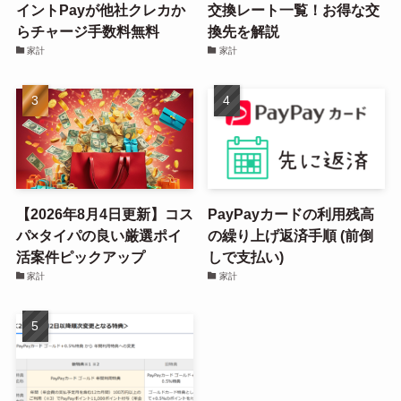
イントPayが他社クレカか
交換レート一覧！お得な交
らチャージ手数料無料
換先を解説
家計
家計
【2026年8月4日更新】コス
PayPayカードの利用残高
パ×タイパの良い厳選ポイ
の繰り上げ返済手順 (前倒
活案件ピックアップ
しで支払い)
家計
家計