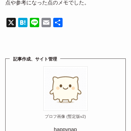
点や参考になった点のメモでした。
X
H
Li
E
共
at
n
m
有
e
e
ail
n
a
記事作成、サイト管理
プロフ画像 (暫定版v2)
happynap