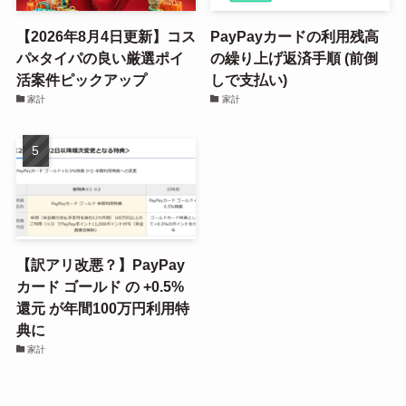
【2026年8月4日更新】コス
PayPayカードの利用残高
パ×タイパの良い厳選ポイ
の繰り上げ返済手順 (前倒
活案件ピックアップ
しで支払い)
家計
家計
【訳アリ改悪？】PayPay
カード ゴールド の +0.5%
還元 が年間100万円利用特
典に
家計