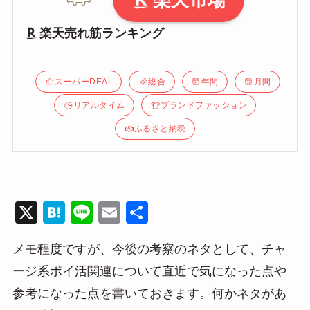
楽天市場
楽天売れ筋ランキング
スーパーDEAL
総合
年間
月間
リアルタイム
ブランドファッション
ふるさと納税
X
H
Li
E
共
at
n
m
有
メモ程度ですが、今後の考察のネタとして、チャ
e
e
ail
ージ系ポイ活関連について直近で気になった点や
n
参考になった点を書いておきます。何かネタがあ
a