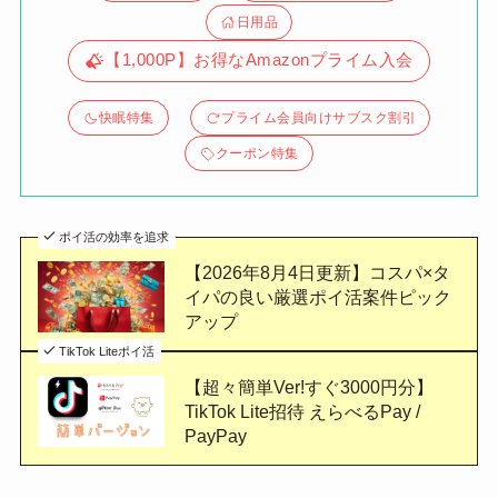
日用品
【1,000P】お得なAmazonプライム入会
快眠特集
プライム会員向けサブスク割引
クーポン特集
ポイ活の効率を追求
【2026年8月4日更新】コスパ×タ
イパの良い厳選ポイ活案件ピック
アップ
TikTok Liteポイ活
【超々簡単Ver!すぐ3000円分】
TikTok Lite招待 えらべるPay /
PayPay