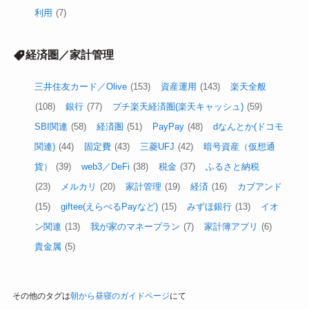
利用
(7)
経済圏／家計管理
三井住友カード／Olive
(153)
資産運用
(143)
楽天全般
(108)
銀行
(77)
プチ楽天経済圏(楽天キャッシュ)
(59)
SBI関連
(58)
経済圏
(51)
PayPay
(48)
dなんとか(ドコモ
関連)
(44)
固定費
(43)
三菱UFJ
(42)
暗号資産（仮想通
貨）
(39)
web3／DeFi
(38)
税金
(37)
ふるさと納税
(23)
メルカリ
(20)
家計管理
(19)
経済
(16)
カブアンド
(15)
giftee(えらべるPayなど)
(15)
みずほ銀行
(13)
イオ
ン関連
(13)
我が家のマネープラン
(7)
家計簿アプリ
(6)
貴金属
(5)
その他のタグは
朝から昼寝のガイドページ
にて