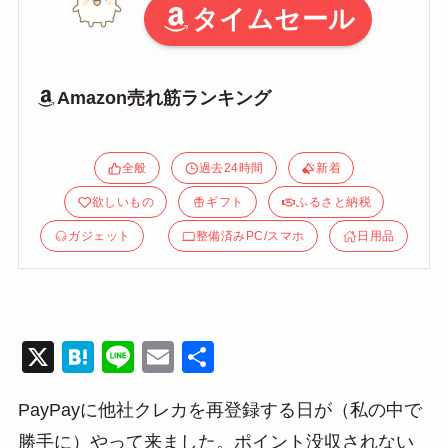
タイムセール
Amazon売れ筋ランキング
全般
過去24時間
新着
欲しいもの
ギフト
ふるさと納税
ガジェット
整備済みPC/スマホ
日用品
X
H
Li
E
共
at
n
m
有
PayPayに他社クレカを再登録する日が（私の中で
e
e
ail
勝手に）やって来ました。ポイント没収されない