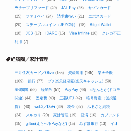
ラチナプリファード
(49)
JAL Pay
(25)
セゾンカード
(25)
ファミペイ
(24)
請求書払い
(21)
エポスカード
(20)
ステーブルコイン（JPYC等）
(18)
Bitget Wallet
(18)
JCB
(17)
IDARE
(15)
Visa Infinite
(10)
クレカ不正
利用
(7)
経済圏／家計管理
三井住友カード／Olive
(155)
資産運用
(145)
楽天全般
(109)
銀行
(77)
プチ楽天経済圏(楽天キャッシュ)
(59)
SBI関連
(58)
経済圏
(51)
PayPay
(48)
dなんとか(ドコモ
関連)
(44)
固定費
(43)
三菱UFJ
(42)
暗号資産（仮想通
貨）
(40)
web3／DeFi
(39)
税金
(37)
ふるさと納税
(24)
メルカリ
(20)
家計管理
(19)
経済
(16)
カブアンド
(15)
giftee(えらべるPayなど)
(15)
みずほ銀行
(13)
イオ