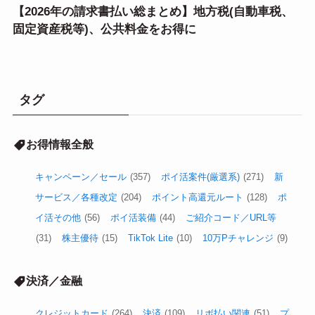
【2026年の請求書払い総まとめ】地方税(自動車税、
固定資産税等)、公共料金をお得に
タグ
お得情報全般
キャンペーン／セール
(357)
ポイ活案件(厳選系)
(271)
新
サービス／各種改定
(204)
ポイント高還元ルート
(128)
ポ
イ活その他
(56)
ポイ活装備
(44)
ご紹介コード／URL等
(31)
株主優待
(15)
TikTok Lite
(10)
10万Pチャレンジ
(9)
決済／金融
クレジットカード
(264)
決済
(109)
リボ払い関連
(51)
プ