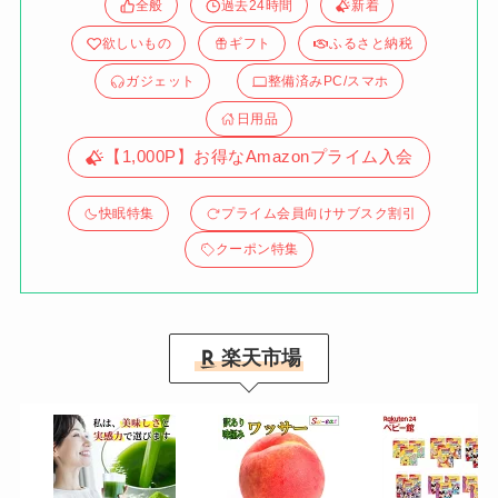
全般
過去24時間
新着
欲しいもの
ギフト
ふるさと納税
ガジェット
整備済みPC/スマホ
日用品
【1,000P】お得なAmazonプライム入会
快眠特集
プライム会員向けサブスク割引
クーポン特集
楽天市場