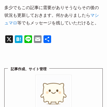
多少でもこの記事に需要がありそうならその後の
状況も更新しておきます。何かありましたら
マシ
ュマロ
等でもメッセージを残していただけると。
X
H
Li
E
共
at
n
m
有
e
e
ail
n
a
記事作成、サイト管理