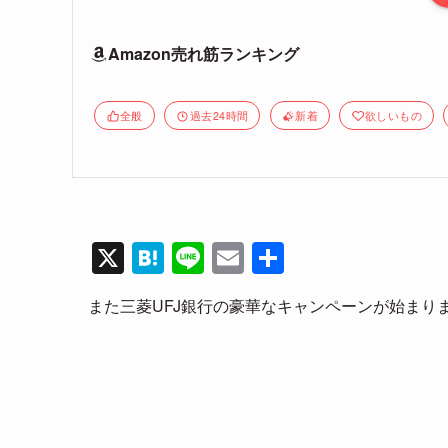
Amazon売れ筋ランキング
全般
過去24時間
新着
欲しいもの
X
H
Li
E
共
at
n
m
有
また三菱UFJ銀行の豪華なキャンペーンが始まり
e
e
ail
n
a