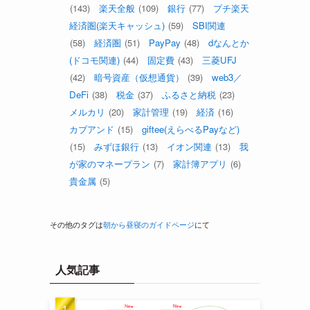
(143)
楽天全般
(109)
銀行
(77)
プチ楽天
経済圏(楽天キャッシュ)
(59)
SBI関連
(58)
経済圏
(51)
PayPay
(48)
dなんとか
(ドコモ関連)
(44)
固定費
(43)
三菱UFJ
(42)
暗号資産（仮想通貨）
(39)
web3／
DeFi
(38)
税金
(37)
ふるさと納税
(23)
メルカリ
(20)
家計管理
(19)
経済
(16)
カブアンド
(15)
giftee(えらべるPayなど)
(15)
みずほ銀行
(13)
イオン関連
(13)
我
が家のマネープラン
(7)
家計簿アプリ
(6)
貴金属
(5)
その他のタグは
朝から昼寝のガイドページ
にて
人気記事