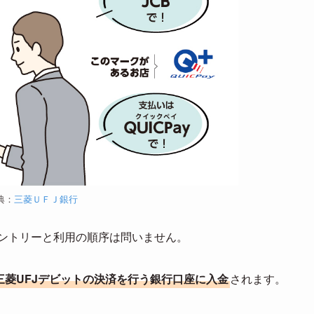
典：
三菱ＵＦＪ銀行
ントリーと利用の順序は問いません。
に三菱UFJデビットの決済を行う銀行口座に入金
されます。