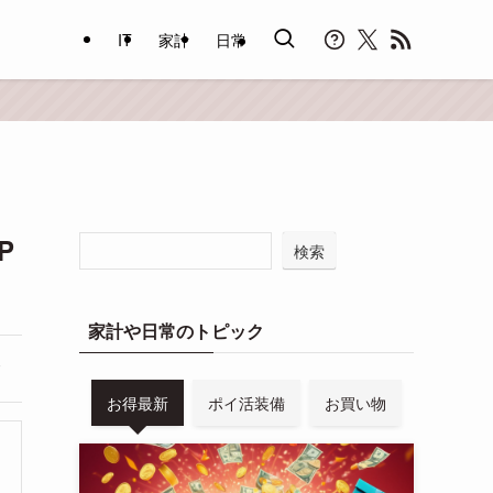
IT
家計
日常
P
検索
家計や日常のトピック
お得最新
ポイ活装備
お買い物