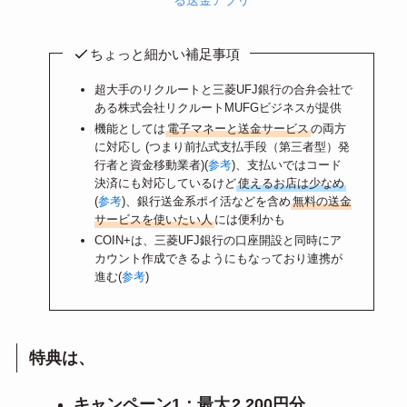
ちょっと細かい補足事項
超大手のリクルートと三菱UFJ銀行の合弁会社で
ある株式会社リクルートMUFGビジネスが提供
機能としては
電子マネーと送金サービス
の両方
に対応し (つまり前払式支払手段（第三者型）発
行者と資金移動業者)(
参考
)、支払いではコード
決済にも対応しているけど
使えるお店は少なめ
(
参考
)、銀行送金系ポイ活などを含め
無料の送金
サービスを使いたい人
には便利かも
COIN+は、三菱UFJ銀行の口座開設と同時にア
カウント作成できるようにもなっており連携が
進む(
参考
)
特典は、
キャンペーン1：最大
2,200円分