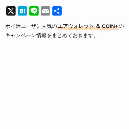
X
H
Li
E
共
at
n
m
有
ポイ活ユーザに人気の
エアウォレット ＆ COIN+
の
e
e
ail
キャンペーン情報をまとめておきます。
n
a