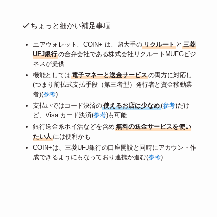
ちょっと細かい補足事項
エアウォレット、COIN+ は、超大手の
リクルート
と
三菱
UFJ銀行
の合弁会社である株式会社リクルートMUFGビジ
ネスが提供
機能としては
電子マネーと送金サービス
の両方に対応し
(つまり前払式支払手段（第三者型）発行者と資金移動業
者)(
参考
)
支払いではコード決済の
使えるお店は少なめ
(
参考
)だけ
ど、Visa カード決済(
参考
)も可能
銀行送金系ポイ活などを含め
無料の送金サービスを使い
たい人
には便利かも
COIN+は、三菱UFJ銀行の口座開設と同時にアカウント作
成できるようにもなっており連携が進む(
参考
)